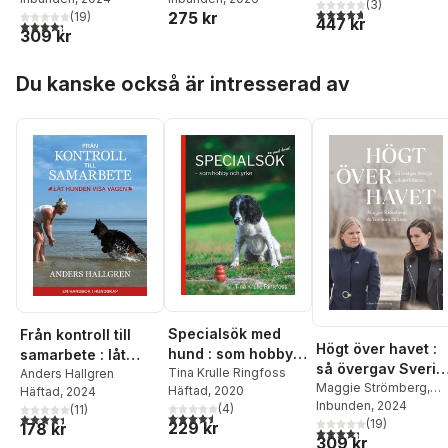
Nilsson
,
Bo Persson
(
3
)
,
4,7
utav 5 stjärnor. Tota
275 kr
(
19
)
447 kr
Maria Sjöberg
4,3
utav 5 stjärnor. Totalt antal röster:
309 kr
Hoppa över listan
Du kanske också är intresserad av
Specialsök med
Från kontroll till
Högt över havet :
hund : som hobby
samarbete : låt
så övergav Sverig
och yrke
Tina Krulle Ringfoss
hunden visa vägen
Anders Hallgren
alliansfriheten
Maggie Strömberg
,
Häftad
, 2020
Häftad
, 2024
Torbjörn Nilsson
Inbunden
, 2024
(
4
)
(
11
)
4,5
utav 5 stjärnor. Totalt antal röster:
4,4
utav 5 stjärnor. Totalt antal röster:
(
19
)
229 kr
178 kr
4,3
utav 5 stjärnor. Tota
309 kr