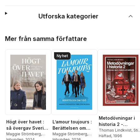
Utforska kategorier
Hoppa över listan
Mer från samma författare
Nyhet
Metodövningar i
Högt över havet :
L’amour toujours :
historia 2 -
så övergav Sverige
Berättelsen om
Historisk teori,
Thomas Lindkvist
,
Sti
alliansfriheten
Maggie Strömberg
,
Tidö
Maggie Strömberg
,
Ekman
Häftad
,
, 1996
Torbjörn
metod och källkrit
Torbjörn Nilsson
Inbunden
, 2024
Torbjörn Nilsson
Inbunden
, 2026