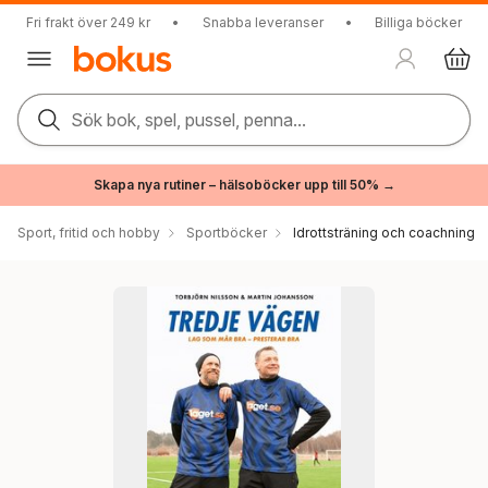
Fri frakt över 249 kr
•
Snabba leveranser
•
Billiga böcker
Sök bok, spel, pussel, penna...
Skapa nya rutiner – hälsoböcker upp till 50% →
Sport, fritid och hobby
Sportböcker
Idrottsträning och coachning