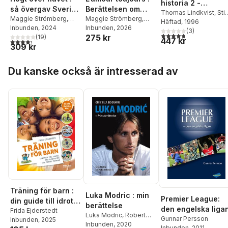
historia 2 -
så övergav Sverige
Berättelsen om
Historisk teori,
Thomas Lindkvist
,
Sti
alliansfriheten
Maggie Strömberg
,
Tidö
Maggie Strömberg
,
Ekman
Häftad
,
, 1996
Torbjörn
metod och källkrit
Torbjörn Nilsson
Inbunden
, 2024
Torbjörn Nilsson
Inbunden
, 2026
Nilsson
,
Bo Persson
(
3
)
,
4,7
utav 5 stjärnor. Tota
275 kr
(
19
)
447 kr
Maria Sjöberg
4,3
utav 5 stjärnor. Totalt antal röster:
309 kr
Hoppa över listan
Du kanske också är intresserad av
Träning för barn :
Luka Modric : min
Premier League:
din guide till idrott,
berättelse
den engelska liga
fysisk aktivitet och
Frida Ejderstedt
Luka Modric
,
Robert
Gunnar Persson
Inbunden
, 2025
mental träning
Matteoni
Inbunden
, 2020
Inbunden
, 2011