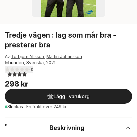
Tredje vägen : lag som mår bra -
presterar bra
Av
Torbjörn Nilsson
,
Martin Johansson
Inbunden, Svenska, 2021
(
1
)
4,0
utav 5 stjärnor. Totalt antal röster:
298 kr
Lägg i varukorg
Skickas
.
Fri frakt över 249 kr.
Beskrivning