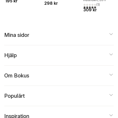
195 kr
298 kr
(
1
)
5,0
utav 5 stjärnor. Tota
309 kr
Mina sidor
Hjälp
Om Bokus
Populärt
Inspiration