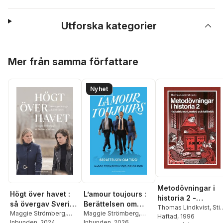
Utforska kategorier
Hoppa över listan
Mer från samma författare
Nyhet
Metodövningar i
Högt över havet :
L’amour toujours :
historia 2 -
så övergav Sverige
Berättelsen om
Historisk teori,
Thomas Lindkvist
,
Sti
alliansfriheten
Maggie Strömberg
,
Tidö
Maggie Strömberg
,
Ekman
Häftad
,
, 1996
Torbjörn
metod och källkrit
Torbjörn Nilsson
Inbunden
, 2024
Torbjörn Nilsson
Inbunden
, 2026