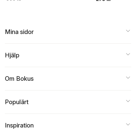
religion och
Sverigedemokrate
na landets näst
största parti
Mina sidor
Hjälp
Om Bokus
Populärt
Inspiration