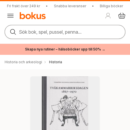
Fri frakt över 249 kr
•
Snabba leveranser
•
Billiga böcker
Sök bok, spel, pussel, penna...
Skapa nya rutiner – hälsoböcker upp till 50% →
Historia och arkeologi
Historia