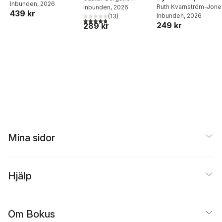
Sörenson
Inbunden
, 2026
,
Catharina
Sophiahemmet
Ruth Kvarnström-Jon
Inbunden
, 2026
sex dukningar
439 kr
Nolin
,
Emma
Inbunden
, 2026
(
13
)
4,8
utav 5 stjärnor. Totalt antal röster:
Severinsson
,
Johan
249 kr
289 kr
Mårtelius
,
Mats
Edström
,
Kerstin Barup
,
Kerstin Wickman
,
Anders Houltz
,
Ola
Nylander
,
Monika
Jonson
Mina sidor
Hjälp
Om Bokus