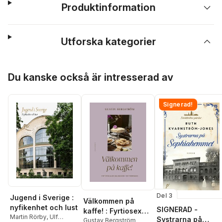
Produktinformation
Utforska kategorier
Hoppa över listan
Du kanske också är intresserad av
Signerad!
Del 3
Jugend i Sverige :
Välkommen på
nyfikenhet och lust
SIGNERAD -
kaffe! : Fyrtiosex
Martin Rörby
,
Ulf
Systrarna på
klassiska bakverk i
Gustav Bergström