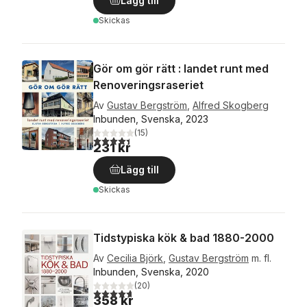
Lägg till
Skickas
Gör om gör rätt : landet runt med
Renoveringsraseriet
Av
Gustav Bergström
,
Alfred Skogberg
Inbunden, Svenska, 2023
(
15
)
4,4
utav 5 stjärnor. Totalt antal röster:
231 kr
Lägg till
Skickas
Tidstypiska kök & bad 1880-2000
Av
Cecilia Björk
,
Gustav Bergström
m. fl.
Inbunden, Svenska, 2020
(
20
)
4,7
utav 5 stjärnor. Totalt antal röster:
358 kr