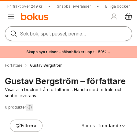
Fri frakt över 249 kr
•
Snabba leveranser
•
Billiga böcker
Sök bok, spel, pussel, penna...
Skapa nya rutiner – hälsoböcker upp till 50% →
Författare
Gustav Bergström
Gustav Bergström – författare
Visar alla böcker från författaren . Handla med fri frakt och
snabb leverans.
6
produkter
Filtrera
Sortera:
Trendande