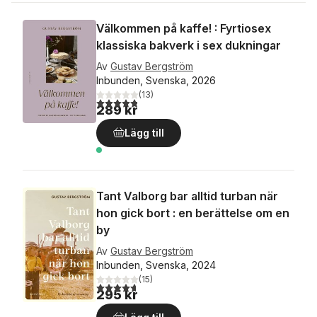
Välkommen på kaffe! : Fyrtiosex
klassiska bakverk i sex dukningar
Av
Gustav Bergström
Inbunden, Svenska, 2026
(
13
)
4,8
utav 5 stjärnor. Totalt antal röster:
289 kr
Lägg till
Tant Valborg bar alltid turban när
hon gick bort : en berättelse om en
by
Av
Gustav Bergström
Inbunden, Svenska, 2024
(
15
)
4,7
utav 5 stjärnor. Totalt antal röster:
295 kr