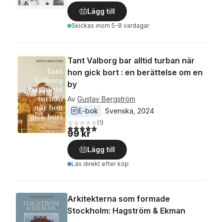
Lägg till
Skickas
inom 5-8 vardagar
Tant Valborg bar alltid turban när
hon gick bort : en berättelse om en
by
Av
Gustav Bergström
E-bok
Svenska
, 
2024
(
1
)
5,0
utav 5 stjärnor. Totalt antal röster:
99 kr
Lägg till
Läs direkt efter köp
Arkitekterna som formade
Stockholm: Hagström & Ekman