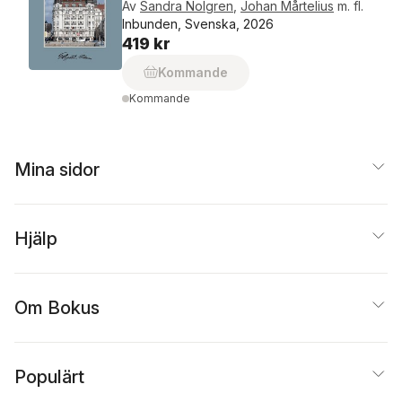
Av
Sandra Nolgren
,
Johan Mårtelius
m. fl.
Inbunden, Svenska, 2026
419 kr
Kommande
Kommande
Mina sidor
Hjälp
Om Bokus
Populärt