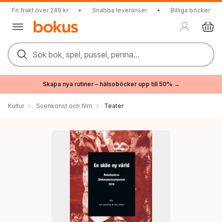
Fri frakt över 249 kr
•
Snabba leveranser
•
Billiga böcker
Sök bok, spel, pussel, penna...
Skapa nya rutiner – hälsoböcker upp till 50% →
Kultur
Scenkonst och film
Teater