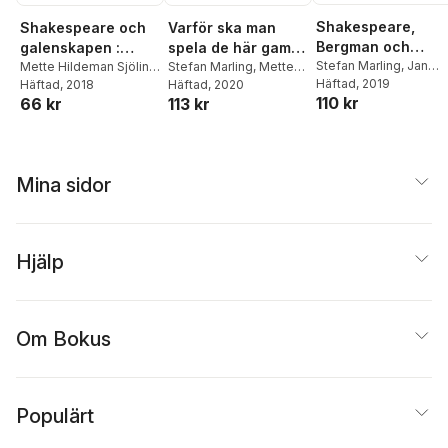
Shakespeare,
Shakespeare och
Varför ska man
Bergman och
galenskapen :
spela de här gamla
döden :
Stefan Marling
,
Jan
Romateaterns
Mette Hildeman Sjölin
,
pjäserna? :
Stefan Marling
,
Mette
Holmberg
Häftad
, 2019
,
Gunilla
Ola Holmgren
Häftad
, 2018
,
Kent
Hildeman Sjölin
Häftad
, 2020
,
Stefan
Romateaterns
Shakespearesymp
Romateaterns
110 kr
66 kr
113 kr
Palmstierna-Weiss
Hägglund
,
Jan Mark
,
Böhm
,
Kent Hägglund
,
Shakespearesymp
osium 2017
Shakespearesymp
Stina Oscarsson
,
Ishrat Lindblad
,
Lotta
osium 2018
osium 2019
Suzanne Osten
,
Grut
,
Ola Wong
,
Karin
Christian Rück
,
Carl
Helander
,
Magnus
Schlyter
,
Marie Åsberg
Lindman
,
Martina
Mina sidor
Montelius
,
Kira von
Knorring Nordmark
,
Mia
Smith
,
Anna Hedelius
Hjälp
Om Bokus
Populärt