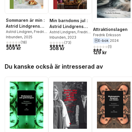
Sommaren är min :
Min barndoms jul :
Astrid Lindgrens
Astrid Lindgrens
Attraktionslagen
sommarkokbok
Astrid Lindgren
,
Fredrik
julkokbok
Astrid Lindgren
,
Fredrik
Fredrik Eriksson
Eriksson
Inbunden
, 2025
Eriksson
Inbunden
, 2023
E-bok
2024
(
18
)
(
73
)
4,9
utav 5 stjärnor. Totalt antal röster:
4,7
utav 5 stjärnor. Totalt antal röster:
(
1
)
309 kr
308 kr
3,0
utav 5 stjärnor. Tota
129 kr
Hoppa över listan
Du kanske också är intresserad av