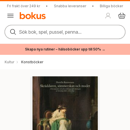
Fri frakt över 249 kr
•
Snabba leveranser
•
Billiga böcker
Sök bok, spel, pussel, penna...
Skapa nya rutiner – hälsoböcker upp till 50% →
Kultur
Konstböcker