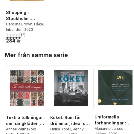
Shopping i
Stockholm :
Sociala praktiker
Carolina Brown
,
Håkan
Jakobsson
Inbunden
, 2023
,
Anna
på gatunivå, 1700-
Knutsson
(
2
,
Pernilla
)
1850
5,0
utav 5 stjärnor. Totalt antal röster:
284 kr
Rasmussen
,
Måns
Jansson
,
Leif Runefelt
,
Hoppa över listan
My Hellsing
,
Johanna
Mer från samma serie
Ilmakunnas
,
Göran
Ulväng
,
Gudrun
Andersson
,
Marie
Steinrud
Uniformella
Textila tolkningar :
Köket: Rum för
förhandlingar :
om hängkläden,
drömmar, ideal och
hierarkier och
Marianne Larsson
drättar, lister och
Anneli Palmsköld
vardagsliv under
Ulrika Torell
,
Jenny
Häftad
, 2008