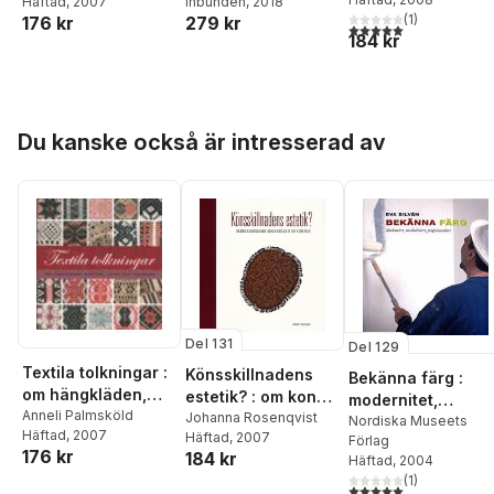
Häftad
, 2007
Lee
Inbunden
,
Roger Qvarsell
, 2018
,
genusrelationer i
takdukar
det långa 1900-
(
1
)
176 kr
279 kr
Helena Bergman
,
Karin
Postens kläder
talet
5,0
utav 5 stjärnor. Tota
184 kr
Carlsson
,
Orsi Husz
,
1636 - 2008
Marianne Larsson
,
Fredrik Sandgren
,
Ylva
Sjöstrand
,
Kerstin
Thörn
,
Maja Willén
Hoppa över listan
Du kanske också är intresserad av
Del 131
Del 129
Textila tolkningar :
Könsskillnadens
Bekänna färg :
om hängkläden,
estetik? : om konst
modernitet,
drättar, lister och
Anneli Palmsköld
och konstskapande
Johanna Rosenqvist
maskulinitet,
Nordiska Museets
Häftad
, 2007
takdukar
Häftad
, 2007
i svensk hemslöjd
Förlag
professionalitet
176 kr
184 kr
Häftad
, 2004
på 1920- och
(
1
)
1990-talen
5,0
utav 5 stjärnor. Tota