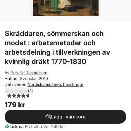
Skräddaren, sömmerskan och
modet : arbetsmetoder och
arbetsdelning i tillverkningen av
kvinnlig dräkt 1770-1830
Av
Pernilla Rasmussen
Häftad, Svenska, 2010
Del i serien
Nordiska museets handlingar
(
3
)
4,7
utav 5 stjärnor. Totalt antal röster:
179 kr
Lägg i varukorg
Skickas
.
Fri frakt över 249 kr.