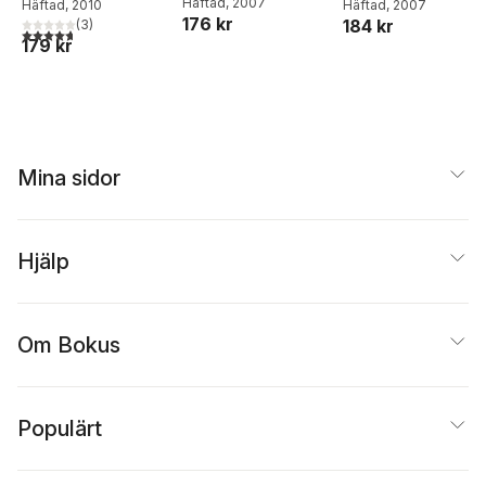
Häftad
, 2007
takdukar
Häftad
, 2007
Häftad
, 2010
i svensk hemslöjd
arbetsmetoder och
176 kr
184 kr
(
3
)
på 1920- och
arbetsdelning i
4,7
utav 5 stjärnor. Totalt antal röster:
179 kr
1990-talen
tillverkningen av
kvinnlig dräkt
1770-1830
Mina sidor
Hjälp
Om Bokus
Populärt