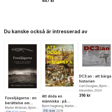
447 kr
Hoppa över listan
Du kanske också är intresserad av
DC3:an : att bärga
historien
Carl Douglas
,
Björn
Hagberg
Inbunden
,
, 2024
Martin
316 kr
Widman
Att döda en
Fossiljägarna : en
människa : på
berättelse om
spaning efter det
Björn Hagberg
,
Martin
besatta
Martin Widman
,
Björn
Widman
E-bok
2016
första kriget