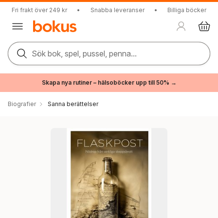
Fri frakt över 249 kr
•
Snabba leveranser
•
Billiga böcker
Sök bok, spel, pussel, penna...
Skapa nya rutiner – hälsoböcker upp till 50% →
Biografier
Sanna berättelser