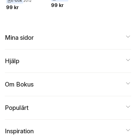
Hagberg
E-bok
2012
vetenskapsmän
99 kr
99 kr
och fisken som
klev upp på land
Mina sidor
Hjälp
Om Bokus
Populärt
Inspiration