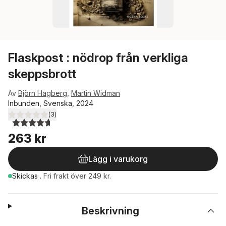
Flaskpost : nödrop från verkliga
skeppsbrott
Av
Björn Hagberg
,
Martin Widman
Inbunden, Svenska, 2024
(
3
)
4,7
utav 5 stjärnor. Totalt antal röster:
263 kr
Lägg i varukorg
Skickas
.
Fri frakt över 249 kr.
Beskrivning