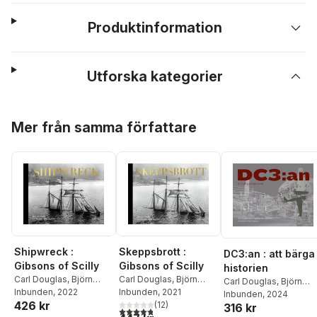
Produktinformation
Utforska kategorier
Hoppa över listan
Mer från samma författare
Skeppsbrott :
Shipwreck :
DC3:an : att bärga
Gibsons of Scilly
Gibsons of Scilly
historien
Carl Douglas
,
Björn
Carl Douglas
,
Björn
Carl Douglas
,
Björn
Hagberg
Inbunden
, 2021
Hagberg
Inbunden
, 2022
Hagberg
Inbunden
,
, 2024
Martin
426 kr
(
12
)
316 kr
Widman
4,8
utav 5 stjärnor. Totalt antal röster: