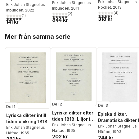
Erik Johan Stagnelius
Erik Johan Stagnelius
Erik Johan Stagnelius
Pocket
, 2013
Inbunden
, 2011
Inbunden
, 2022
(
4
)
(
2
)
4,5
utav 5 stjärnor. Tota
(
1
)
5,0
utav 5 stjärnor. Totalt antal röster:
5,0
utav 5 stjärnor. Totalt antal röster:
318 kr
844 kr
141 kr
Hoppa över listan
Mer från samma serie
Del 2
Del 3
Del 1
Lyriska dikter efter
Episka dikter.
Lyriska dikter intill
tiden 1818. Liljor i
Dramatiska dikter 
tiden omkring 1818
Saron
Erik Johan Stagnelius
Erik Johan Stagnelius
Erik Johan Stagnelius
Häftad
, 1965
Häftad
, 1993
Häftad
, 1965
202 kr
244 kr
261 kr