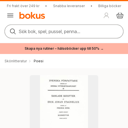
Fri frakt över 249 kr
•
Snabba leveranser
•
Billiga böcker
Sök bok, spel, pussel, penna...
Skapa nya rutiner – hälsoböcker upp till 50% →
Skönlitteratur
Poesi