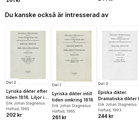
Hoppa över listan
Du kanske också är intresserad av
Del 2
Del 3
Del 1
Lyriska dikter efter
Episka dikter.
Lyriska dikter intill
tiden 1818. Liljor i
Dramatiska dikter 
tiden omkring 1818
Saron
Erik Johan Stagnelius
Erik Johan Stagnelius
Erik Johan Stagnelius
Häftad
, 1965
Häftad
, 1993
Häftad
, 1965
202 kr
244 kr
261 kr