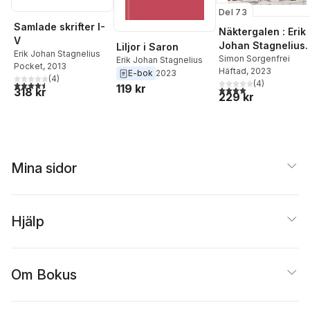
Del 73
Samlade skrifter I-
Näktergalen : Erik
V
Johan Stagnelius.
Liljor i Saron
Erik Johan Stagnelius
Simon Sorgenfrei
Erik Johan Stagnelius
Pocket
, 2013
Häftad
, 2023
E-bok
2023
(
4
)
(
4
)
4,5
utav 5 stjärnor. Totalt antal röster:
119 kr
4,0
utav 5 stjärnor. Tota
318 kr
229 kr
Mina sidor
Hjälp
Om Bokus