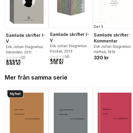
Del 5
Samlade skrifter I-
Samlade skrifter:
Samlade skrifter I-
V
Kommentar
V
Erik Johan Stagnelius
Erik Johan Stagnelius
Erik Johan Stagnelius
Pocket
, 2013
Häftad
, 1919
Inbunden
, 2011
(
4
)
320 kr
(
2
)
4,5
utav 5 stjärnor. Totalt antal röster:
5,0
utav 5 stjärnor. Totalt antal röster:
318 kr
844 kr
Hoppa över listan
Mer från samma serie
Nyhet