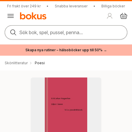
Fri frakt över 249 kr
•
Snabba leveranser
•
Billiga böcker
Sök bok, spel, pussel, penna...
Skapa nya rutiner – hälsoböcker upp till 50% →
Skönlitteratur
Poesi