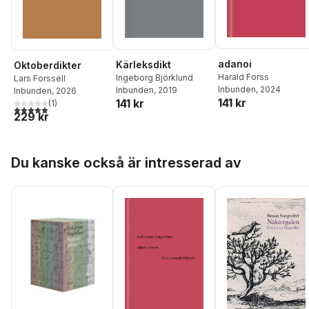
adanoi
Kärleksdikt
Oktoberdikter
Harald Forss
Ingeborg Björklund
Lars Forssell
Inbunden
, 2024
Inbunden
, 2019
Inbunden
, 2026
141 kr
141 kr
(
1
)
5,0
utav 5 stjärnor. Totalt antal röster:
229 kr
Hoppa över listan
Du kanske också är intresserad av