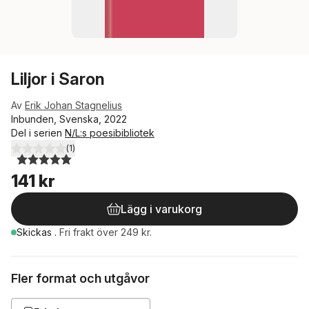
Liljor i Saron
Av
Erik Johan Stagnelius
Inbunden, Svenska, 2022
Del i serien
N/L:s poesibibliotek
(
1
)
5,0
utav 5 stjärnor. Totalt antal röster:
141 kr
Lägg i varukorg
Skickas
.
Fri frakt över 249 kr.
Fler format och utgåvor