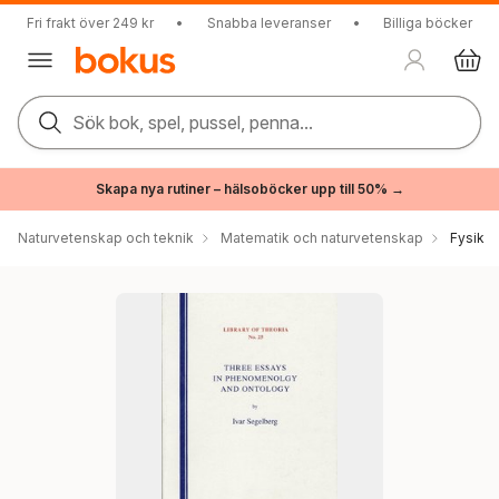
Fri frakt över 249 kr
•
Snabba leveranser
•
Billiga böcker
Sök bok, spel, pussel, penna...
Skapa nya rutiner – hälsoböcker upp till 50% →
Naturvetenskap och teknik
Matematik och naturvetenskap
Fysik