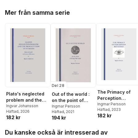
Johansson
,
Helge
Hoppa över listan
Malmgren
,
Anna-Sofia
Mer från samma serie
Maurin
,
Torgny Nordin
,
Sandro Pignatti
,
Ivar
Segelberg
,
Christer
Svennerlind
,
Thomas
Wetterström
,
Erika
Pignatti Wikus
Del 28
The Primacy of
Plato's neglected
Out of the world :
Perception
problem and the
on the point of
Revisited
Ingmar Persson
property view of
Ingvar Johansson
doing philosophy
Ingmar Persson
Häftad
, 2023
Häftad
, 2026
Häftad
, 2021
numbers : back to
182 kr
182 kr
194 kr
Euclid with some
differences
Hoppa över listan
Du kanske också är intresserad av