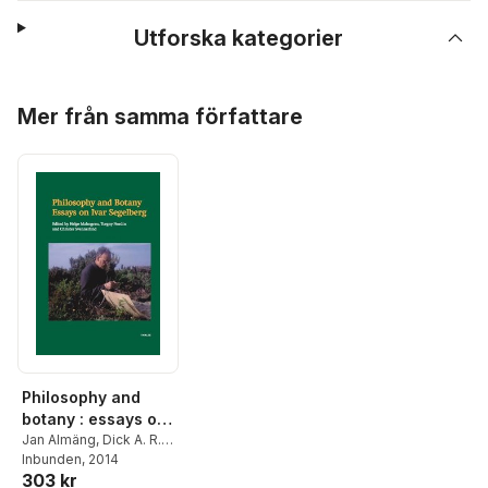
Utforska kategorier
Hoppa över listan
Mer från samma författare
Philosophy and
botany : essays on
Ivar Segelberg
Jan Almäng
,
Dick A. R.
Haglund
Inbunden
,
Herbert
, 2014
303 kr
Hochberg
,
Ingvar