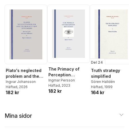
Del 24
The Primacy of
Truth strategy
Plato's neglected
Perception
simplified
problem and the
Revisited
Ingmar Persson
Sören Halldén
property view of
Ingvar Johansson
Häftad
, 2023
Häftad
, 1999
Häftad
, 2026
numbers : back to
182 kr
164 kr
182 kr
Euclid with some
differences
Mina sidor