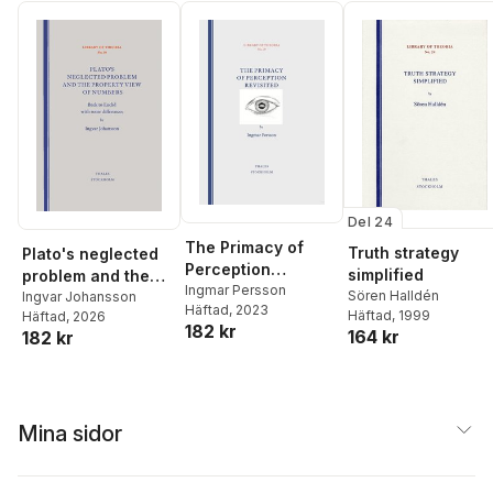
Del 24
The Primacy of
Truth strategy
Plato's neglected
Perception
simplified
problem and the
Revisited
Ingmar Persson
Sören Halldén
property view of
Ingvar Johansson
Häftad
, 2023
Häftad
, 1999
Häftad
, 2026
numbers : back to
182 kr
164 kr
182 kr
Euclid with some
differences
Mina sidor