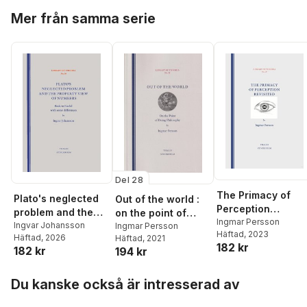
Andersson Cederhol
Hoppa över listan
kartans vita fält)
Mer från samma serie
Anna Meeuwisse
,
Ann
Jonsson
,
Ingvar
Mattson
Del 28
The Primacy of
Plato's neglected
Out of the world :
Perception
problem and the
on the point of
Revisited
Ingmar Persson
property view of
Ingvar Johansson
doing philosophy
Ingmar Persson
Häftad
, 2023
Häftad
, 2026
Häftad
, 2021
numbers : back to
182 kr
182 kr
194 kr
Euclid with some
differences
Hoppa över listan
Du kanske också är intresserad av