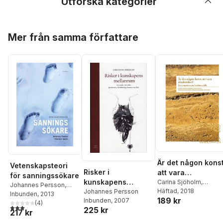
Utforska kategorier
Hoppa över listan
Mer från samma författare
Är det någon kons
Vetenskapsteori
Risker i
att vara
för sanningssökare
kunskapens
akademiker?
Carina Sjöholm
,
Johannes Persson
,
Magnus Jernek
Häftad
, 2018
,
Fredr
mellanrum : en
Johannes Persson
Nils-Eric Sahlin
Inbunden
, 2013
189 kr
Schoug
,
David
Inbunden
, 2007
studie i tre delar
(
4
)
3,0
utav 5 stjärnor. Totalt antal röster:
Wästerfors
,
Johannes
225 kr
217 kr
(positioner,
Persson
,
Erika
färdriktning,