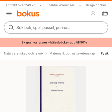
Fri frakt över 249 kr
•
Snabba leveranser
•
Billiga böcker
Sök bok, spel, pussel, penna...
Skapa nya rutiner – hälsoböcker upp till 50% →
Naturvetenskap och teknik
Matematik och naturvetenskap
Fysik