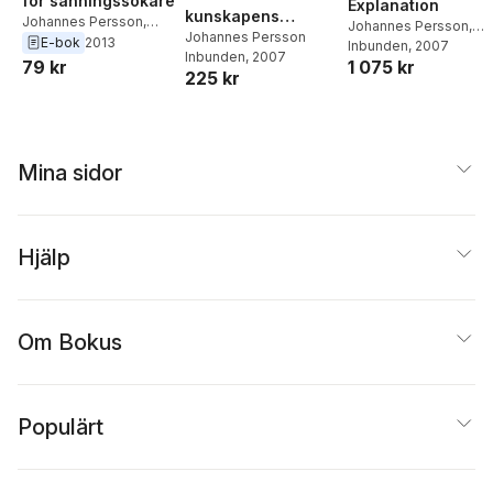
för sanningssökare
Explanation
kunskapens
Johannes Persson
,
Johannes Persson
,
mellanrum : en
Johannes Persson
Nils-Eric Sahlin
E-bok
2013
Petri Ylikoski
Inbunden
, 2007
Inbunden
, 2007
studie i tre delar
79 kr
1 075 kr
225 kr
(positioner,
färdriktning,
kartans vita fält)
Mina sidor
Hjälp
Om Bokus
Populärt