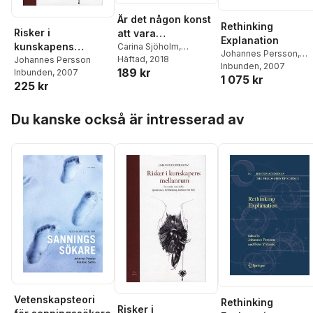
Är det någon konst
Rethinking
Risker i
att vara
Explanation
kunskapens
akademiker?
Carina Sjöholm
,
Johannes Persson
,
Magnus Jernek
Häftad
, 2018
,
Fredrik
mellanrum : en
Johannes Persson
Petri Ylikoski
Inbunden
, 2007
189 kr
Schoug
,
David
Inbunden
, 2007
studie i tre delar
1 075 kr
Wästerfors
,
Johannes
225 kr
(positioner,
Persson
,
Erika
färdriktning,
Hoppa över listan
Andersson Cederholm
,
kartans vita fält)
Du kanske också är intresserad av
Anna Meeuwisse
,
Anna
Jonsson
,
Ingvar
Mattson
Vetenskapsteori
Rethinking
Risker i