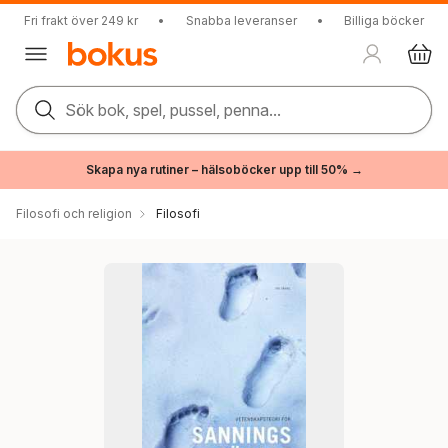
Fri frakt över 249 kr
•
Snabba leveranser
•
Billiga böcker
Sök bok, spel, pussel, penna...
Skapa nya rutiner – hälsoböcker upp till 50% →
Filosofi och religion
Filosofi