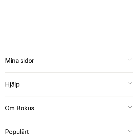
Göransson
,
Gloria
Rancière
,
Marianne
Boyer
,
Lennart Sjögre
Kisekka-Ndawula
,
Bengtsson
,
Lan Xu
,
Solmaz Sharif
,
Kjell
Björn Kjellgren
,
Erik
Espmark
,
Jesper
Lindman Mata
,
Hedvig
Olsson
,
Peter Henning
Ljungar
,
Filip Lindberg
,
Niklas Söderberg
,
Maria Küchen
,
Kristoffer Appelvik Lax
Mina sidor
Hjälp
Om Bokus
Populärt