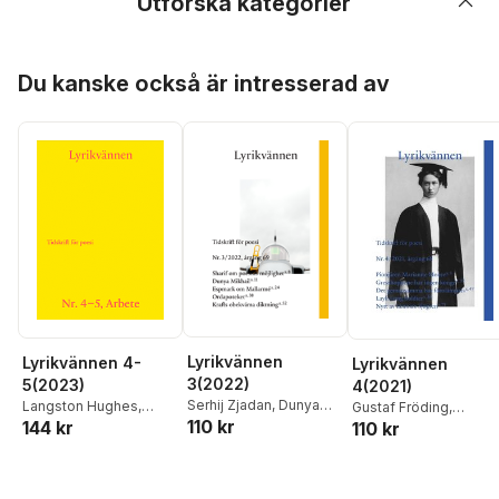
Utforska kategorier
Hoppa över listan
Du kanske också är intresserad av
Lyrikvännen
Lyrikvännen 4-
Lyrikvännen
3(2022)
5(2023)
4(2021)
Serhij Zjadan
,
Dunya
Langston Hughes
,
Gustaf Fröding
,
110 kr
144 kr
Mikhail
,
Kateryna
Johan Jönson
,
Magnus
110 kr
Marianne Moore
,
Layli
Kalytko
,
Ida Brytnér
,
Nilsson
,
Donia Saleh
,
Long Soldier
,
Mara Le
Filip Lindberg
,
Ljubov
Lidija Prazovic
,
Emil
Lars-Håkan Svensson
Jakymtjuk
,
Johannes
Boss
,
Jacques
Sofia Roberg
,
Anne