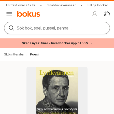
Fri frakt över 249 kr
•
Snabba leveranser
•
Billiga böcker
Sök bok, spel, pussel, penna...
Skapa nya rutiner – hälsoböcker upp till 50% →
Skönlitteratur
Poesi