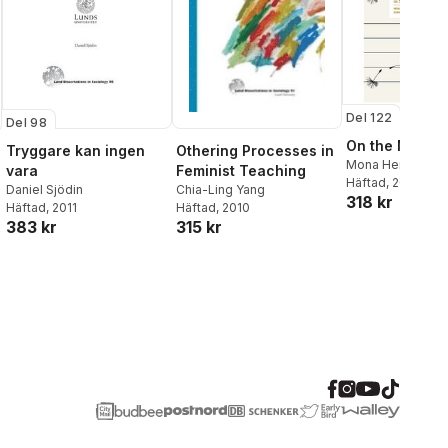
Del 122
Del 98
On the Margin
Othering Processes in
Tryggare kan ingen
Mona Hemmaty
Feminist Teaching
vara
Häftad
, 2019
Chia-Ling Yang
Daniel Sjödin
318 kr
Häftad
, 2010
Häftad
, 2011
315 kr
383 kr