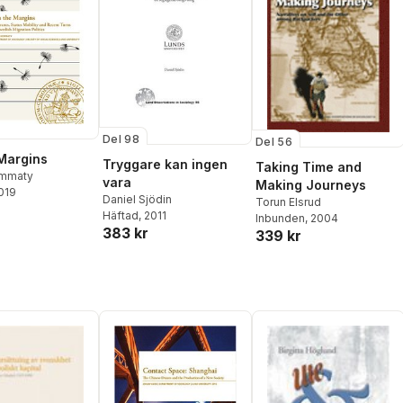
Del 98
Del 56
Margins
Tryggare kan ingen
Taking Time and
mmaty
vara
Making Journeys
2019
Daniel Sjödin
Torun Elsrud
Häftad
, 2011
Inbunden
, 2004
383 kr
339 kr