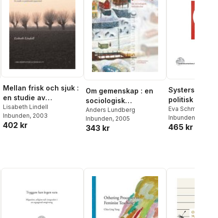
Mellan frisk och sjuk :
Systerskap s
Om gemenskap : en
en studie av
politisk handli
sociologisk
psykiatrisk öppenvård
Lisabeth Lindell
kvinnors orga
Eva Schmitz
betraktelse
Anders Lundberg
Inbunden
, 2003
Inbunden
, 2007
i Sverige 196
Inbunden
, 2005
402 kr
465 kr
343 kr