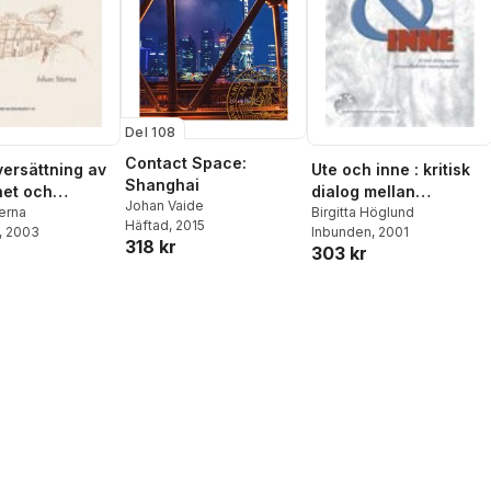
Del 108
Contact Space:
versättning av
Ute och inne : kritisk
Shanghai
et och
dialog mellan
Johan Vaide
kt kapital : det
erna
personalkollektiv inom
Birgitta Höglund
Häftad
, 2015
, 2003
Inbunden
, 2001
 rummet i
psykiatrin
318 kr
303 kr
1915-1998