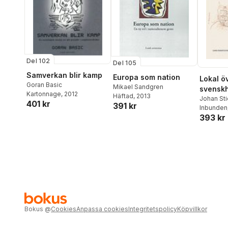
Del 102
Del 105
Samverkan blir kamp
Europa som nation
Lokal ö
Goran Basic
Mikael Sandgren
svenskh
Kartonnage
, 2012
Häftad
, 2013
symbolis
Johan Sti
401 kr
391 kr
Inbunden
svenska
393 kr
Madrid 
Bokus
@
Cookies
Anpassa cookies
Integritetspolicy
Köpvillkor