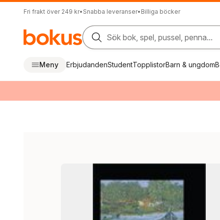
Fri frakt över 249 kr
•
Snabba leveranser
•
Billiga böcker
Sök bok, spel, pussel, penna...
Meny
Erbjudanden
Student
Topplistor
Barn & ungdom
B