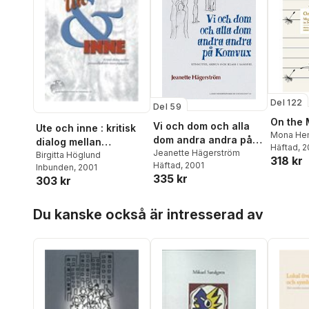
Jennie Maley
,
Charlotte
Olsson
,
Gun Paulsson
,
Eva
Skogman
,
Natalia
Stambulova
,
Ove
Svensson
,
Magnus
Tideman
,
Karin Weman
Josefsson
,
Kristina Ziegert
Del 122
Del 59
On the 
Vi och dom och alla
Ute och inne : kritisk
Mona He
dom andra andra på
dialog mellan
Häftad
, 
Komvux : etnicitet,
Jeanette Hägerström
personalkollektiv inom
Birgitta Höglund
318 kr
Häftad
, 2001
genus och klass i
Inbunden
, 2001
psykiatrin
335 kr
303 kr
samspel
Hoppa över listan
Du kanske också är intresserad av