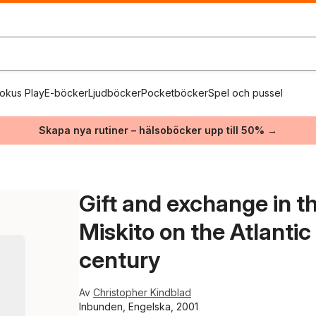
okus Play
E-böcker
Ljudböcker
Pocketböcker
Spel och pussel
Skapa nya rutiner – hälsoböcker upp till 50% →
Gift and exchange in th
Miskito on the Atlantic
century
Av
Christopher Kindblad
Inbunden, Engelska, 2001