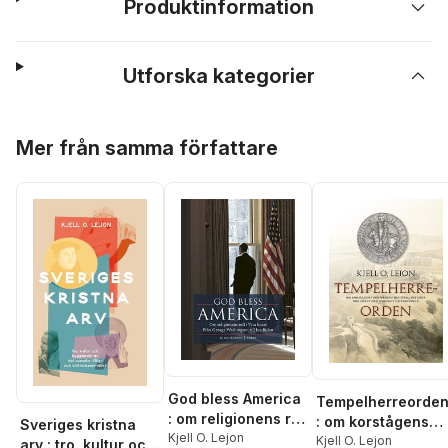
Produktinformation
Utforska kategorier
Hoppa över listan
Mer från samma författare
God bless America
Tempelherreorde
: om religionens roll
: om korstågens
Sveriges kristna
i Vita huset - från
Kjell O. Lejon
och ordens
Kjell O. Lejon
arv : tro, kultur och