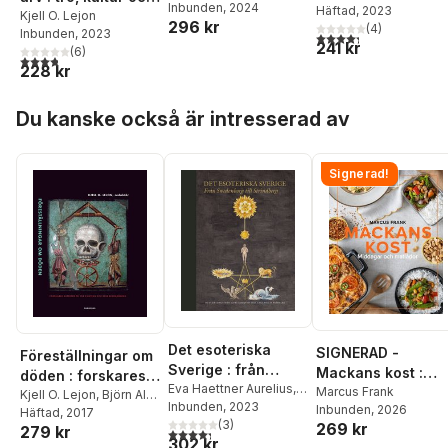
Inbunden
, 2024
George
Häftad
, 2023
historia, nyfunna
byggandet av det
Kjell O. Lejon
296 kr
(
4
)
Washington till Joe
dokument och
Inbunden
, 2023
svenska tillits- och
4,3
utav 5 stjärnor. Tota
241 kr
Biden
(
6
)
modernt
välfärdssamhället
3,8
utav 5 stjärnor. Totalt antal röster:
228 kr
historiebruk
Hoppa över listan
Du kanske också är intresserad av
Signerad!
Det esoteriska
SIGNERAD -
Föreställningar om
Sverige : från
Mackans kost :
döden : forskares
Swedenborg till
Eva Haettner Aurelius
,
Middagar och
Marcus Frank
aspekter på vår
Kjell O. Lejon
,
Björn Alm
,
Henrik Bogdan
Inbunden
, 2023
,
David
Strindberg
Inbunden
, 2026
matlådor
Niclas Franzén
Häftad
, 2017
,
Fredrik
existens och dess
Dunér
,
Per Faxneld
(
3
)
,
269 kr
279 kr
Gregorius
,
Anna
4,3
utav 5 stjärnor. Totalt antal röster:
begränsning
302 kr
Niclas Franzén
,
Anders