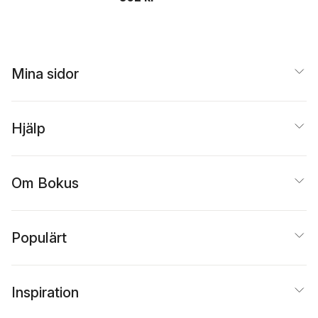
Ingemark
,
Kerstin Lind
,
Hallengren
,
Olav
Åsa Nilsson Dahlström
,
Hammer
,
Karin Ström
Karin Ström Lehander
,
Lehander
,
Martin
Gary Svensson
,
András
Liljekvist
,
Elisabeth
Szigeti
,
Ulf Ulfgard
Mansén
,
Svante Nordin
,
Mina sidor
Simon Sorgenfrei
,
Per
Stille
,
Karen Swartz
Hjälp
Om Bokus
Populärt
Inspiration