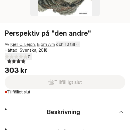
Perspektiv på "den andre"
Av
Kjell O. Lejon
,
Björn Alm
och 10 till
Häftad, Svenska, 2018
(
1
)
4,0
utav 5 stjärnor. Totalt antal röster:
303 kr
Tillfälligt slut
Tillfälligt slut
Beskrivning