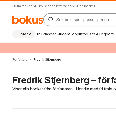
Fri frakt över 249 kr
•
Snabba leveranser
•
Billiga böcker
Sök bok, spel, pussel, penna...
Meny
Erbjudanden
Student
Topplistor
Barn & ungdom
B
Författare
Fredrik Stjernberg
Fredrik Stjernberg – förf
Visar alla böcker från författaren . Handla med fri frakt
Hoppa över filtreringsmeny