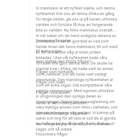
Vi människor är ett nyfiket släkte, och denna
nyfikenhet fick oss att lämna Afrika en gång
för länge sedan, ge oss ut på haven, utforska
världen och försöka få ihop en fungerande
bild av världen. Nu finns människor överallt.
Vi vet saker om de mest avlägsna delarna av
Exempel på kapitel:
universum, vi har en god bild av vad som
hände innan det fanns människor, till och med
Ett extra organ
av hur universum såg ut innan jorden
bildades. Utan vår nyfikenhet hade våra
Vem ställde den första frågan?
förfäder inte gjort denna resa. De skulle ha
stannat kvar i Afrika, de hade varit en annan
Frågan som hantverk
sorts varelser, och allt hade varit väldigt
annorlunda. Den mänskliga nyfikenheten är
Frågor och makt
som ett extra organ. Det kompletterar våra
vanliga sinnesorgan. Med ögonen utforskar
Frågan i litteraturen
vi omgivningen den synliga delen av
omgivningen. Näsan ger oss vägledning om
Varför är det mörkt på natten?
vilka flyktiga ämnen som finns i närheten, och
hörseln informerar oss om ljud. Vi känner på
Det vetenskapliga frågandet
saker och ting för att lista ut vad de är gjorda
av, hur mycket tryck de står emot, vad de
Hur många änglar får plats på ett nålshuvud?
väger, och så vidare.
Filosofiska frågor