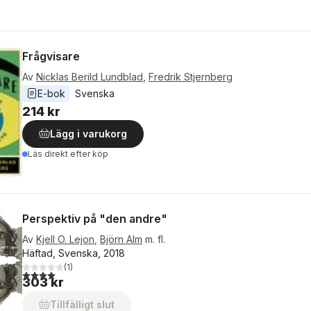
Frågvisare
Av
Nicklas Berild Lundblad
,
Fredrik Stjernberg
E-bok
Svenska
214 kr
Lägg i varukorg
Läs direkt efter köp
Perspektiv på "den andre"
Av
Kjell O. Lejon
,
Björn Alm
m. fl.
Häftad, Svenska, 2018
(
1
)
4,0
utav 5 stjärnor. Totalt antal röster:
303 kr
Tillfälligt slut