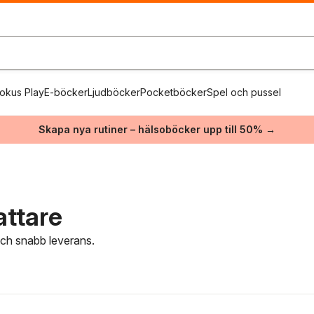
okus Play
E-böcker
Ljudböcker
Pocketböcker
Spel och pussel
Skapa nya rutiner – hälsoböcker upp till 50% →
attare
 och snabb leverans.