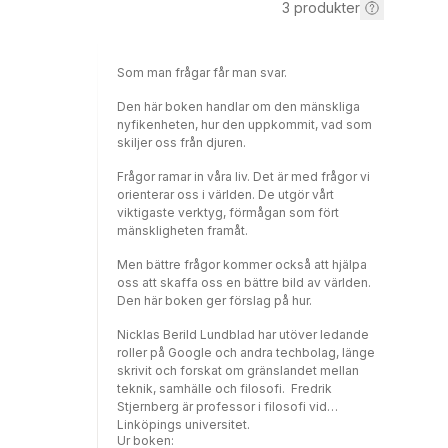
3
produkter
Som man frågar får man svar.
Den här boken handlar om den mänskliga
nyfikenheten, hur den uppkommit, vad som
skiljer oss från djuren.
Frågor ramar in våra liv. Det är med frågor vi
orienterar oss i världen. De utgör vårt
viktigaste verktyg, förmågan som fört
mänskligheten framåt.
Men bättre frågor kommer också att hjälpa
oss att skaffa oss en bättre bild av världen.
Den här boken ger förslag på hur.
Nicklas Berild Lundblad har utöver ledande
roller på Google och andra techbolag, länge
skrivit och forskat om gränslandet mellan
teknik, samhälle och filosofi. Fredrik
Stjernberg är professor i filosofi vid
Linköpings universitet.
Ur boken: