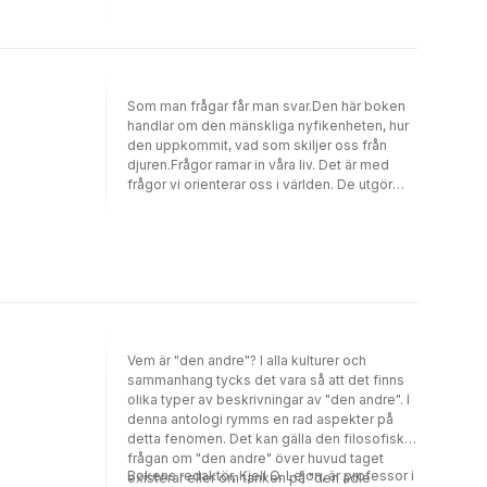
Som man frågar får man svar.Den här boken
handlar om den mänskliga nyfikenheten, hur
den uppkommit, vad som skiljer oss från
djuren.Frågor ramar in våra liv. Det är med
frågor vi orienterar oss i världen. De utgör
vårt viktigaste verktyg, förmågan som fört
mänskligheten framåt.Men bättre frågor
kommer också att hjälpa oss att skaffa oss
en bättre bild av världen. Den här boken ger
förslag på hur.Nicklas Berild Lundblad har
utöver ledande roller på Google och andra
techbolag, länge skrivit och forskat om
gränslandet mellan teknik, samhälle och
Vem är "den andre"? I alla kulturer och
filosofi. Fredrik Stjernberg är professor i
sammanhang tycks det vara så att det finns
filosofi vid Linköpings universitet.Ur boken:Vi
olika typer av beskrivningar av "den andre". I
människor är ett nyfiket släkte, och denna
denna antologi rymms en rad aspekter på
nyfikenhet fick oss att lämna Afrika en gång
detta fenomen. Det kan gälla den filosofiska
för länge sedan, ge oss ut på haven, utforska
frågan om "den andre" över huvud taget
världen och försöka få ihop en fungerande
Bokens redaktör, Kjell O. Lejon, är professor i
existerar eller om tanken på "den ädle
bild av världen. Nu finns människor överallt.