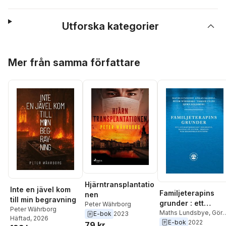
Utforska kategorier
Hoppa över listan
Mer från samma författare
Hjärntransplantatio
Inte en jävel kom
Familjeterapins
nen
till min begravning
grunder : ett
Peter Währborg
Peter Währborg
interaktionistiskt
Maths Lundsbye
,
Göra
E-bok
2023
Häftad
, 2026
Sandell
,
Peter
E-bok
2022
prespektiv, basera
79 kr