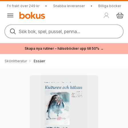
Fri frakt över 249 kr
•
Snabba leveranser
•
Billiga böcker
Sök bok, spel, pussel, penna...
Skapa nya rutiner – hälsoböcker upp till 50% →
Skönlitteratur
Essäer