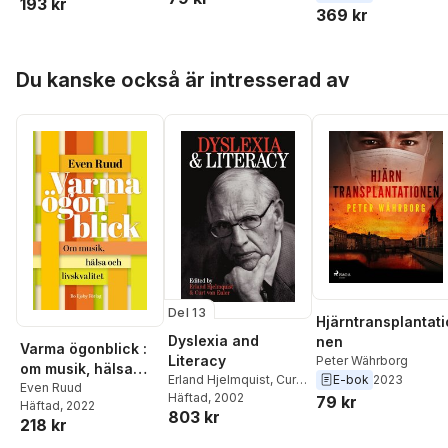
193 kr
Währborg
,
Tommie
369 kr
på system-,
Fälth
,
Björn Holmberg
process- och
kommunikat
Hoppa över listan
Du kanske också är intresserad av
Del 13
Hjärntransplantati
Dyslexia and
nen
Varma ögonblick :
Literacy
Peter Währborg
om musik, hälsa
Erland Hjelmquist
,
Curt
E-bok
2023
och livskvalitet
Even Ruud
von Euler
Häftad
, 2002
79 kr
Häftad
, 2022
803 kr
218 kr