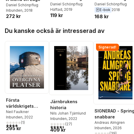
Daniel Schönpflug
Daniel Schönpflug
Daniel Schönpflug
Häftad
, 2019
E-bok
2018
Inbunden
, 2018
119 kr
272 kr
168 kr
Hoppa över listan
Du kanske också är intresserad av
Signerad!
Första
Järnbrukens
världskrigets
historia
SIGNERAD - Sprin
övergivna platser
Neil Faulkner
Nils Johan Tjärnlund
snabbare
Inbunden
, 2022
Inbunden
, 2022
Andreas Almgren
(
1
)
(
27
)
4,0
utav 5 stjärnor. Totalt antal röster:
4,5
utav 5 stjärnor. Totalt antal röster:
295 kr
Inbunden
, 2026
409 kr
(
39
)