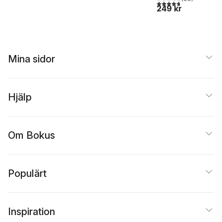
4,7
utav 5 stjärnor. Tota
249 kr
Mina sidor
Hjälp
Om Bokus
Populärt
Inspiration