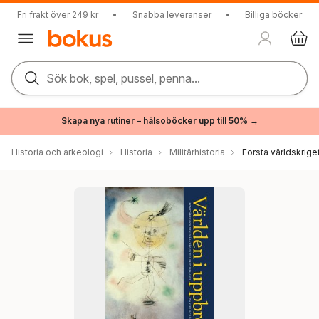
Fri frakt över 249 kr
•
Snabba leveranser
•
Billiga böcker
Sök bok, spel, pussel, penna...
Skapa nya rutiner – hälsoböcker upp till 50% →
Historia och arkeologi
Historia
Militärhistoria
Första världskrige