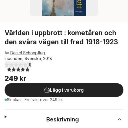
Världen i uppbrott : kometåren och
den svåra vägen till fred 1918-1923
Av
Daniel Schönpflug
Inbunden, Svenska, 2018
(
1
)
5,0
utav 5 stjärnor. Totalt antal röster:
249 kr
Lägg i varukorg
Skickas
.
Fri frakt över 249 kr.
Beskrivning