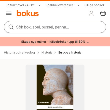
Fri frakt över 249 kr
•
Snabba leveranser
•
Billiga böcker
Sök bok, spel, pussel, penna...
Skapa nya rutiner – hälsoböcker upp till 50% →
Historia och arkeologi
Historia
Europas historia