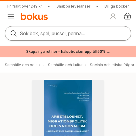
Fri frakt över 249 kr
•
Snabba leveranser
•
Billiga böcker
Sök bok, spel, pussel, penna...
Skapa nya rutiner – hälsoböcker upp till 50% →
Samhälle och politik
Samhälle och kultur
Sociala och etiska frågor