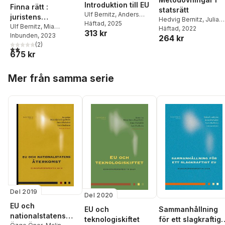
Introduktion till EU
Finna rätt :
statsrätt
Ulf Bernitz
,
Anders
juristens
Hedvig Bernitz
,
Julia
Kjellgren
Häftad
, 2025
,
Hedvig
källmaterial och
Ulf Bernitz
,
Mia
Dahlqvist
Häftad
, 2022
,
Evelina Lun
313 kr
Bernitz
Carlsson
Inbunden
,
, 2023
Lars Heuman
,
arbetsmetoder
264 kr
Lena Sandström
Madeleine
(
2
)
2,0
utav 5 stjärnor. Totalt antal röster:
675 kr
Leijonhufvud
,
Cecilia
Magnusson Sjöberg
,
Hoppa över listan
Peter Seipel
,
Wiweka
Mer från samma serie
Warnling Conradson
,
Hans-Heinrich Vogel
,
Hedvig Bernitz
Del 2019
Del 2020
EU och
EU och
Sammanhållning
nationalstatens
teknologiskiftet
för ett slagkraftigt