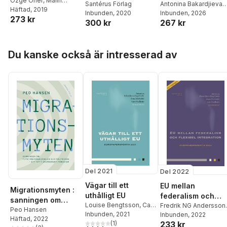
återkomst
Özge Öner
,
Malin
Santérus Förlag
EU :
Antonina Bakardjieva
Stegmann Mccallion
Häftad
, 2019
,
Inbunden
, 2020
Engelbrekt
Inbunden
, 2026
,
Pontus
Europaperspektiv
273 kr
Tino Sanandaji
,
Jane
300 kr
267 kr
Braunerhjelm
,
August
2026
Reichel
,
Sten Nyberg
,
Danielson
,
Katarina
Andreas Moberg
,
Engberg
,
Axel Hilling
,
Magnus Henrekson
,
Hoppa över listan
Håkan Jankensgård
,
Du kanske också är intresserad av
Rikard Forslid
,
Cécile
Ann-Cathrine Jungar
,
Brokelind
,
Niklas
Emma Lappi
,
Niousha
Bremberg
,
Magnus
Nademi
,
Bernd Paruse
Blomgren
,
Torbjörn
Amanda Sonnerfeldt
,
Bergman
,
Fredrik N G
Amanda Stenström
,
Andersson
,
Antonina
Martin Svensson
,
Bakardjieva Engelbrekt
,
Rebecca Thorburn
Anna Michalski
,
Lars
Stern
,
Anders
Oxelheim
Vilhelmsson
Del 2021
Del 2022
Vägar till ett
EU mellan
Migrationsmyten :
uthålligt EU
federalism och
sanningen om
Louise Bengtsson
,
Carl
flexibel integratio
Fredrik NG Andersson
,
flyktinginvandringe
Peo Hansen
Fredrik Bergström
Inbunden
, 2021
,
Krister Andersson
Inbunden
, 2022
,
Häftad
, 2022
n och välfärden -
Karin Borevi
(
1
)
,
Karin
233 kr
Malena Britz
,
Jörgen
4,0
utav 5 stjärnor. Totalt antal röster: