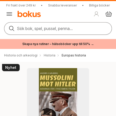
Fri frakt över 249 kr
•
Snabba leveranser
•
Billiga böcker
Sök bok, spel, pussel, penna...
Skapa nya rutiner – hälsoböcker upp till 50% →
Historia och arkeologi
Historia
Europas historia
Nyhet