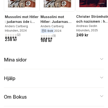
Johan Modin
,
Erik
Neuman
,
Per Nilsson
,
Christer Olburs
,
Alfred
Sandström
,
Charlotte
Christer Strömhol
Mussolini mot Hitler
Mussolini mot
Stenberg
,
Henrik
och nazismen : hu
: judarnas öde i
Hitler: Judarnas
Svedäng
,
Mats
en liten sanning
Andreas Gedin
fascismens Italien
Anders Carlberg
öde i fascismens
Anders Carlberg
Ulmestrand
,
Johan
Inbunden
, 2025
Inbunden
, 2024
E-bok
2024
döljer en större
Italien
Wagnström
,
Daniel
249 kr
(
2
)
(
1
)
5,0
utav 5 stjärnor. Totalt antal röster:
Valentinsson
,
Gunnar
5,0
utav 5 stjärnor. Totalt antal röster:
238 kr
198 kr
Westrin
,
Håkan
Wickström
,
Marcus C
Öhman
,
Olof
Sandström
Mina sidor
Hjälp
Om Bokus