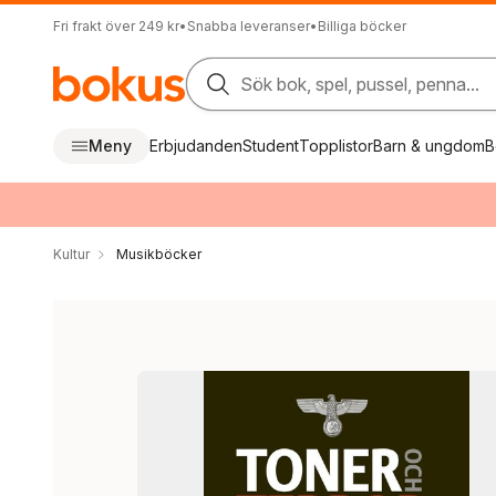
Fri frakt över 249 kr
•
Snabba leveranser
•
Billiga böcker
Sök bok, spel, pussel, penna...
Meny
Erbjudanden
Student
Topplistor
Barn & ungdom
B
Kultur
Musikböcker