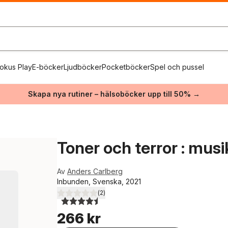
okus Play
E-böcker
Ljudböcker
Pocketböcker
Spel och pussel
Skapa nya rutiner – hälsoböcker upp till 50% →
Toner och terror : musik
Av
Anders Carlberg
Inbunden, Svenska, 2021
(
2
)
4,5
utav 5 stjärnor. Totalt antal röster:
266 kr