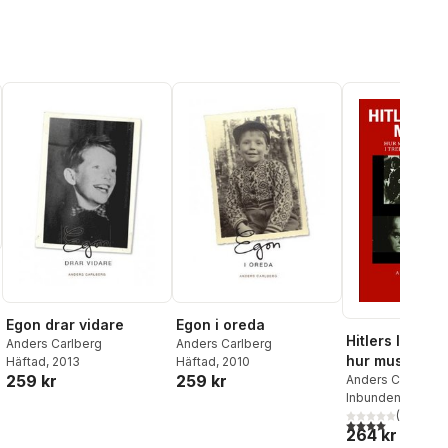
Egon drar vidare
Egon i oreda
Hitlers lojala 
Anders Carlberg
Anders Carlberg
hur musiken bl
Häftad
, 2013
Häftad
, 2010
259 kr
259 kr
vapen i Tredje
Anders Carlberg
Inbunden
, 2016
propaga
(
3
)
4,0
utav 5 stjärnor
264 kr