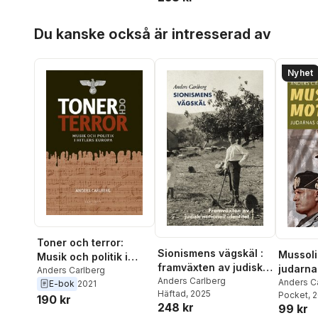
Hoppa över listan
Du kanske också är intresserad av
Nyhet
Toner och terror:
Sionismens vägskäl :
Mussolin
Musik och politik i
framväxten av judisk
judarna
Hitlers Europa
Anders Carlberg
nationell identitet
Anders Carlberg
fascism
Anders C
E-bok
2021
Häftad
, 2025
Pocket
, 
190 kr
248 kr
99 kr