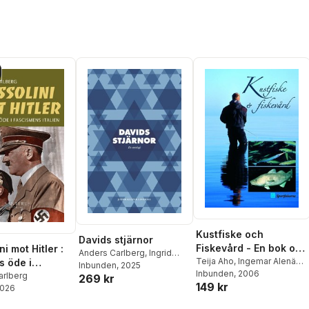
Kustfiske och
Davids stjärnor
Fiskevård - En bok om
i mot Hitler :
Anders Carlberg
,
Ingrid
ekologisk fiskevård på
Teija Aho
,
Ingemar Alenäs
,
s öde i
Elam
Inbunden
,
Cecilia Hansson
, 2025
,
Gustaf Almqvist
Inbunden
, 2006
,
Henrik C
kusten
ens Italien
arlberg
269 kr
Bengt Jangfeldt
,
Maria
149 kr
Andersson
,
Sven-Erik
2026
Modig
,
Anders Olsson
,
Andersson
,
Sten
Agneta Pleijel
,
Hans Ruin
,