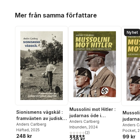
Hoppa över listan
Mer från samma författare
Nyhet
Mussolini mot Hitler :
Sionismens vägskäl :
Mussolin
judarnas öde i
framväxten av judisk
judarna
fascismens Italien
Anders Carlberg
nationell identitet
Anders Carlberg
fascism
Anders C
Inbunden
, 2024
Häftad
, 2025
Pocket
, 
(
2
)
5,0
utav 5 stjärnor. Totalt antal röster:
248 kr
99 kr
238 kr