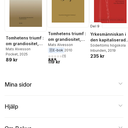
Del 9
Tomhetens triumf :
Yrkesmänniskan i
Tomhetens triumf :
om grandiositet,
den kapitaliserad
om grandiositet,
illusionsnummer &
Mats Alvesson
välfärden
Södertörns högskola
illusionsnummer &
Mats Alvesson
E-bok
2010
Inbunden
, 2019
nollsummespel
Pocket
, 2025
nollsummespel
235 kr
(
1
)
3,0
utav 5 stjärnor. Totalt antal röster:
89 kr
119 kr
Mina sidor
Hjälp