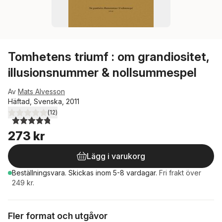
Tomhetens triumf : om grandiositet,
illusionsnummer & nollsummespel
Av
Mats Alvesson
Häftad, Svenska, 2011
(
12
)
4,8
utav 5 stjärnor. Totalt antal röster:
273 kr
Lägg i varukorg
Beställningsvara.
Skickas
inom 5-8 vardagar
.
Fri frakt över
249 kr.
Fler format och utgåvor