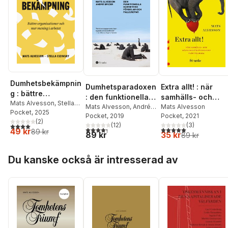
Dumhetsbekämpnin
Dumhetsparadoxen
Extra allt! : när
g : bättre
: den funktionella
samhälls- och
organisationer och
Mats Alvesson
,
Stella
dumhetens
Mats Alvesson
,
André
människoförbättra
Mats Alvesson
Cizinsky
Pocket
, 2025
mer mening i
Spicer
Pocket
, 2019
Pocket
, 2021
fördelar och
ndet slår tillbaka
(
2
)
arbetet
(
12
)
(
3
)
4,0
utav 5 stjärnor. Totalt antal röster:
fallgropar
4,3
utav 5 stjärnor. Totalt antal röster:
5,0
utav 5 stjärnor. Tota
49 kr
89 kr
89 kr
35 kr
89 kr
Hoppa över listan
Du kanske också är intresserad av