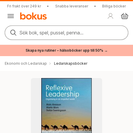
Fri frakt över 249 kr
•
Snabba leveranser
•
Billiga böcker
Sök bok, spel, pussel, penna...
Skapa nya rutiner – hälsoböcker upp till 50% →
Ekonomi och Ledarskap
Ledarskapsböcker