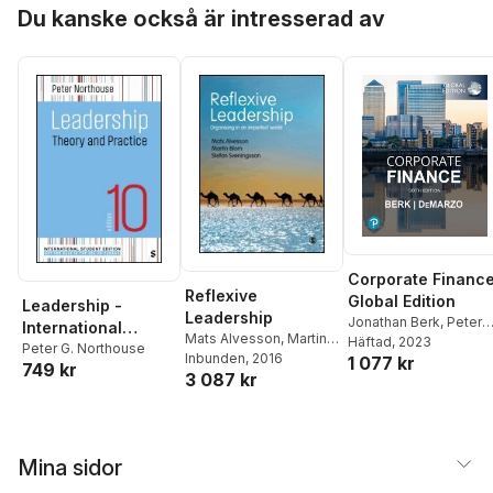
Hoppa över listan
Du kanske också är intresserad av
Corporate Finance
Reflexive
Global Edition
Leadership -
Leadership
Jonathan Berk
,
Peter
International
Mats Alvesson
,
Martin
DeMarzo
Häftad
, 2023
Student Edition
Peter G. Northouse
Blom
Inbunden
,
Stefan
, 2016
1 077 kr
749 kr
3 087 kr
Sveningsson
Mina sidor