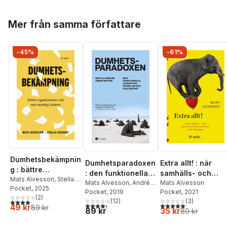
Hoppa över listan
Mer från samma författare
-45%
-61%
Dumhetsbekämpnin
Dumhetsparadoxen
Extra allt! : när
g : bättre
: den funktionella
samhälls- och
organisationer och
Mats Alvesson
,
Stella
dumhetens
Mats Alvesson
,
André
människoförbättra
Mats Alvesson
Cizinsky
Pocket
, 2025
mer mening i
Spicer
Pocket
, 2019
Pocket
, 2021
fördelar och
ndet slår tillbaka
(
2
)
arbetet
(
12
)
(
3
)
4,0
utav 5 stjärnor. Totalt antal röster:
fallgropar
4,3
utav 5 stjärnor. Totalt antal röster:
5,0
utav 5 stjärnor. Tota
49 kr
89 kr
89 kr
35 kr
89 kr