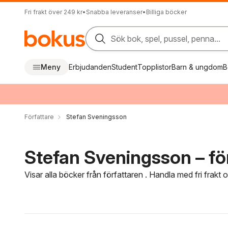
Fri frakt över 249 kr
•
Snabba leveranser
•
Billiga böcker
Sök bok, spel, pussel, penna...
Meny
Erbjudanden
Student
Topplistor
Barn & ungdom
B
Författare
Stefan Sveningsson
Stefan Sveningsson – fö
Visar alla böcker från författaren . Handla med fri frakt
Hoppa över filtreringsmeny