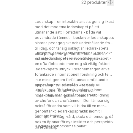
22
produkter
Ledarskap – en interaktiv ansats ger sig i kast
med det moderna ledarskapet på ett
utmanande sätt. Författarna - båda väl
bevandrade i ämnet - beskriver ledarskapets
historia pedagogiskt och underhållande fram
till idag, och tar sig sakligt an ledarskapets
En central aspekt som författarna lägger vikt
olika perspektiv genom att resonera och
vid är ledarskapet i relation till följarskapet -
problematisera såväl teori som praktik.
en ofta förbisedd men nog så viktig faktor i
ledarskapets uttryck. Resonemangen är väl
förankrade i internationell forskning och teori,
inte minst genom författarnas omfattande
Ledarskap - en interaktiv ansats är en
djupstudier av ledarskap - försök,
utmärkt bok för ledarskapskurser inom
interaktioner, utfall - i svenska och
högskolan, men också för vidareutbildning
internationella organisationer.
av chefer och chefsämnen. Den lämpar sig
också för andra som vill bidra till en mer
genomtänkt ledarskapspraktik inom till
Sagt om boken
exempel företag, vård, skola och omsorg, då
boken öppnar för nya insikter och perspektiv
"Ledarskapsböckernas pärla"
på ledarskap.