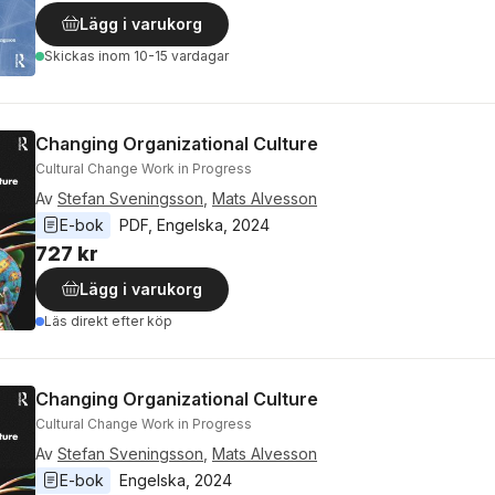
Lägg i varukorg
Skickas
inom 10-15 vardagar
Changing Organizational Culture
Cultural Change Work in Progress
Av
Stefan Sveningsson
,
Mats Alvesson
E-bok
PDF
, 
Engelska
, 
2024
727 kr
Lägg i varukorg
Läs direkt efter köp
Changing Organizational Culture
Cultural Change Work in Progress
Av
Stefan Sveningsson
,
Mats Alvesson
E-bok
Engelska
, 
2024