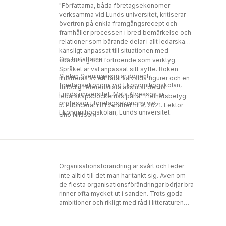
"Författarna, båda företagsekonomer
verksamma vid Lunds universitet, kritiserar
övertron på enkla framgångsrecept och
framhåller processen i bred bemärkelse och
relationer som bärande delar i allt ledarskap;
känsligt anpassat till situationen med
Om författarna
coachning och förtroende som verktyg.
Språket är väl anpassat sitt syfte. Boken
Stefan Sveningsson är docent i
illustreras av ett fåtal välvalda figurer och en
företagsekonomi vid Ekonomihögskolan,
fullödig referenslista avslutar denna
Lunds universitet. Mats Alvesson är
ledarskapsböckernas pärla." Helhetsbetyg:
professor i företagsekonomi vid
5. Publicerat i BTJ-häftet nr 9, 2021. Lektör
Ekonomihögskolan, Lunds universitet.
Uno Nilsson.
Organisationsförändring är svårt och leder
inte alltid till det man har tänkt sig. Även om
de flesta organisationsförändringar börjar bra
rinner ofta mycket ut i sanden. Trots goda
ambitioner och rikligt med råd i litteraturen
om hur man går tillväga är det lätt att bli fast i
fallgropar och dilemman.Den här boken