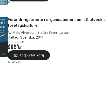
Förändringsarbete i organisationer : om att utveckla
företagskulturer
Av
Mats Alvesson
,
Stefan Sveningsson
Häftad, Svenska, 2014
(
11
)
4,2
utav 5 stjärnor. Totalt antal röster:
560 kr
Lägg i varukorg
Skickas