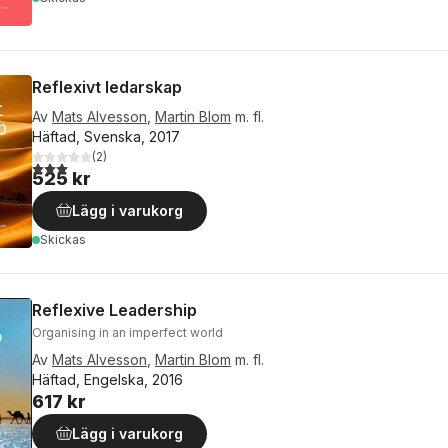
Reflexivt ledarskap
Av
Mats Alvesson
,
Martin Blom
m. fl.
Häftad, Svenska, 2017
(
2
)
3,0
utav 5 stjärnor. Totalt antal röster:
525 kr
Lägg i varukorg
Skickas
Reflexive Leadership
Organising in an imperfect world
Av
Mats Alvesson
,
Martin Blom
m. fl.
Häftad, Engelska, 2016
617 kr
Lägg i varukorg