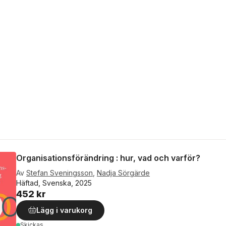
Organisationsförändring : hur, vad och varför?
Av
Stefan Sveningsson
,
Nadja Sörgärde
Häftad, Svenska, 2025
452 kr
Lägg i varukorg
Skickas