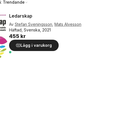
å:
Trendande
Ledarskap
Av
Stefan Sveningsson
,
Mats Alvesson
Häftad, Svenska, 2021
455 kr
Lägg i varukorg