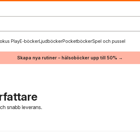
okus Play
E-böcker
Ljudböcker
Pocketböcker
Spel och pussel
Skapa nya rutiner – hälsoböcker upp till 50% →
rfattare
 och snabb leverans.