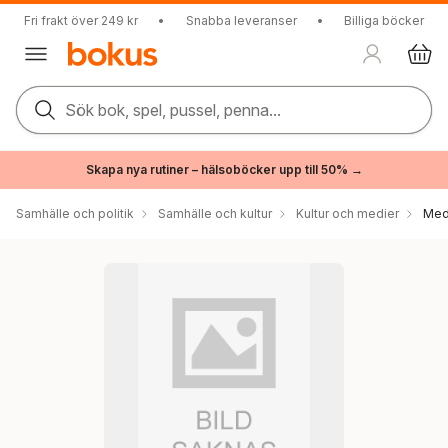
Fri frakt över 249 kr
•
Snabba leveranser
•
Billiga böcker
Sök bok, spel, pussel, penna...
Skapa nya rutiner – hälsoböcker upp till 50% →
Samhälle och politik
Samhälle och kultur
Kultur och medier
Med