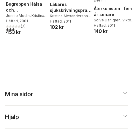
Del 1
Begreppen Hälsa
Läkares
Återkomsten : fem
och
sjukskrivningspraxi
år senare
hälsofrämjande - -
Jennie Medin
,
Kristina
s : en systematisk
Kristina Alexanderson
,
Sölve Dahlgren
,
Viktor
Alexanderson
Häftad
, 2001
Jenny Kärrholm
Häftad
, 2011
,
en litteraturstudie
litteraturöversikt.
Andersson
Häftad
, 2011
,
Frida
(
7
)
102 kr
Christina Lindholm
,
Elsy
SOU 2010:107
3,1
utav 5 stjärnor. Totalt antal röster:
140 kr
Edman
,
Torbjörn
453 kr
Söderberg
Hansson
,
Cecilia
Hultberg
,
KG
Johansson
,
Trille
Lewin
,
Johan Lund
,
Carol Petersen
,
Rikard
Slapak
,
Rebecca
Staffas
,
Torbjörn
Wester
Mina sidor
Hjälp