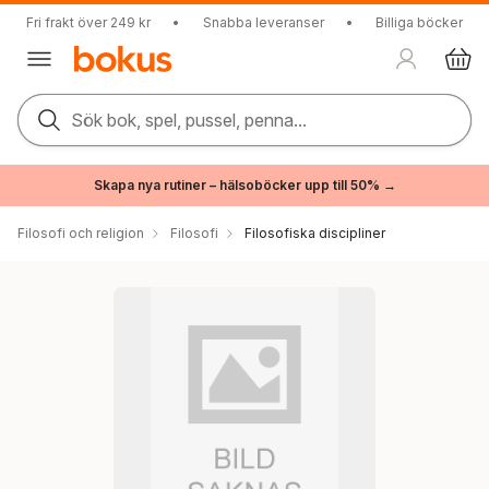
Fri frakt över 249 kr
•
Snabba leveranser
•
Billiga böcker
Sök bok, spel, pussel, penna...
Skapa nya rutiner – hälsoböcker upp till 50% →
Filosofi och religion
Filosofi
Filosofiska discipliner