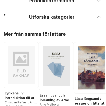
Produktinformation
Utforska kategorier
Hoppa över listan
Mer från samma författare
Lyrikens liv :
Essä : uval och
introduktion till att
Läsa långsamt :
inledning av Arne
läsa dikt
Christian Refsum
,
Arne
essäer om litterat
Melberg
Arne Melberg