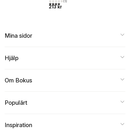
(
1
)
4,0
utav 5 stjärnor. Totalt antal röster:
213 kr
Mina sidor
Hjälp
Om Bokus
Populärt
Inspiration