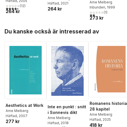
Melberg
Häftad
, 2005
,
Christian
och läsning
Arne Melberg
Häftad
, 2021
Janss
(
12
)
Inbunden
, 1999
4,4
utav 5 stjärnor. Totalt antal röster:
264 kr
264 kr
(
1
)
2,0
utav 5 stjärnor. Tota
273 kr
Hoppa över listan
Du kanske också är intresserad av
Romanens historia
Aesthetics at Work
Inte en punkt : snitt
28 kapitel
Arne Melberg
i Sonnevis dikt
Arne Melberg
Häftad
, 2007
Arne Melberg
Häftad
, 2025
277 kr
Häftad
, 2018
418 kr