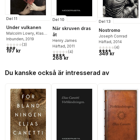
Del 11
Del 10
Del 13
Under vulkanen
När skruven dras
Nostromo
Malcolm Lowry
,
Klas
åt
Joseph Conrad
Östergren
Inbunden
, 2019
Henry James
Häftad
, 2014
(
3
)
Häftad
, 2011
3,0
utav 5 stjärnor. Totalt antal röster:
(
4
)
3,8
utav 5 stjärnor. Tota
197 kr
(
4
)
349 kr
4,0
utav 5 stjärnor. Totalt antal röster:
268 kr
Hoppa över listan
Du kanske också är intresserad av