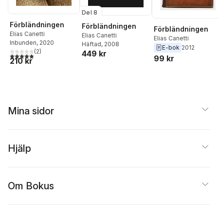
Del 8
Förbländningen
Förbländningen
Förbländningen
Elias Canetti
Elias Canetti
Elias Canetti
Inbunden
, 2020
Häftad
, 2008
E-bok
2012
(
2
)
449 kr
5,0
utav 5 stjärnor. Totalt antal röster:
99 kr
210 kr
Mina sidor
Hjälp
Om Bokus