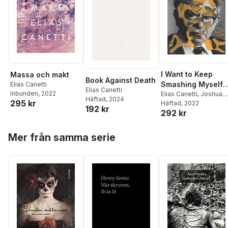
I Want to Keep
Massa och makt
Book Against Death
Smashing Myself
Elias Canetti
Elias Canetti
Inbunden
, 2022
Until I Am Whole
Elias Canetti
,
Joshua
Häftad
, 2024
295 kr
Cohen
Häftad
, 2022
192 kr
292 kr
Hoppa över listan
Mer från samma serie