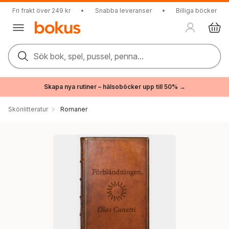
Fri frakt över 249 kr
•
Snabba leveranser
•
Billiga böcker
Sök bok, spel, pussel, penna...
Skapa nya rutiner – hälsoböcker upp till 50% →
Skönlitteratur
Romaner