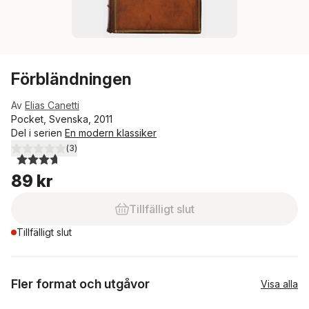
Förbländningen
Av
Elias Canetti
Pocket, Svenska, 2011
Del i serien
En modern klassiker
(
3
)
3,7
utav 5 stjärnor. Totalt antal röster:
89 kr
Tillfälligt slut
Tillfälligt slut
Fler format och utgåvor
Visa alla