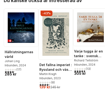
Du kanske också är intresserad av
-43%
Varje tugga är en
Hällristningarnas
tanke : svensk
värld
matkultur under
Richard Tellström
Johan Ling
Det fallna imperiet :
Inbunden
, 2024
800 år
Inbunden
, 2024
(
13
)
Ryssland och väst
(
17
)
4,7
utav 5 stjärnor. Tota
4,2
utav 5 stjärnor. Totalt antal röster:
305 kr
285 kr
under Vladimir
Martin Kragh
Inbunden
, 2023
Putin
(
8
)
4,3
utav 5 stjärnor. Totalt antal röster:
139 kr
245 kr