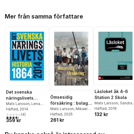
Hoppa över listan
Mer från samma författare
Läsloket åk 4-6
Det svenska
Ömsesidig
Station 2 Skola
näringslivets
försäkring : bolag,
Mats Larsson
,
Sandra
historia 1864-2014
Mats Larsson
,
Lena
Grängstedt Mbalire
Häftad
, 2019
kunder och
Mats Larsson
,
Mikael
Andersson-Skog
Häftad
, 2014
,
132 kr
Lönnborg
Häftad
, 2025
Oscar Broberg
(
4
)
,
Lars
marknad
4,3
utav 5 stjärnor. Totalt antal röster:
261 kr
359 kr
Magnusson
,
Tom
Pettersson
,
Peter
Hoppa över listan
Sandberg