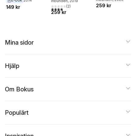
E-bok
2014
Inbunden
, 2019
259 kr
(
2
)
149 kr
4,0
utav 5 stjärnor. Totalt antal röster:
259 kr
Mina sidor
Hjälp
Om Bokus
Populärt