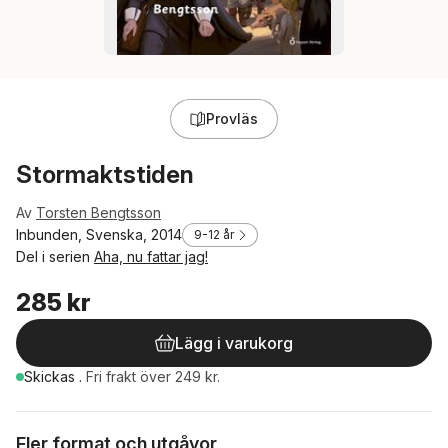
Provläs
Stormaktstiden
Av
Torsten Bengtsson
Inbunden, Svenska, 2014
9-12 år
Del i serien
Aha, nu fattar jag!
285 kr
Lägg i varukorg
Skickas
.
Fri frakt över 249 kr.
Fler format och utgåvor