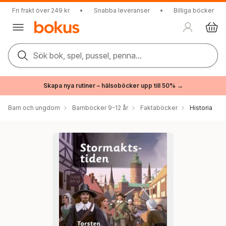
Fri frakt över 249 kr
•
Snabba leveranser
•
Billiga böcker
Sök bok, spel, pussel, penna...
Skapa nya rutiner – hälsoböcker upp till 50% →
Barn och ungdom
Barnböcker 9-12 år
Faktaböcker
Historia