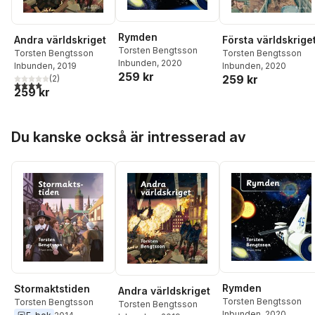
Rymden
Andra världskriget
Första världskrige
Torsten Bengtsson
Torsten Bengtsson
Torsten Bengtsson
Inbunden
, 2020
Inbunden
, 2019
Inbunden
, 2020
259 kr
259 kr
(
2
)
4,0
utav 5 stjärnor. Totalt antal röster:
259 kr
Hoppa över listan
Du kanske också är intresserad av
Rymden
Stormaktstiden
Andra världskriget
Torsten Bengtsson
Torsten Bengtsson
Torsten Bengtsson
Inbunden
, 2020