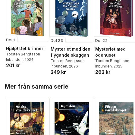
Del 1
Del 23
Del 22
Hjälp! Det brinner!
Mysteriet med den
Mysteriet med
Torsten Bengtsson
flygande skuggan
ödehuset
Inbunden
, 2024
Torsten Bengtsson
Torsten Bengtsson
201 kr
Inbunden
, 2026
Inbunden
, 2025
249 kr
262 kr
Hoppa över listan
Mer från samma serie