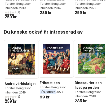
Torsten Bengtsson
Torsten Bengtsson
Torsten Bengtsson
Inbunden
, 2019
Inbunden
, 2014
Inbunden
, 2020
285 kr
259 kr
(
2
)
4,0
utav 5 stjärnor. Totalt antal röster:
259 kr
Hoppa över listan
Du kanske också är intresserad av
Frihetstiden
Dinosaurier och
Andra världskriget
Torsten Bengtsson
livet på jorden
Torsten Bengtsson
Ljudbok
2022
Torsten Bengtsson
Inbunden
, 2019
Inbunden
, 2018
99 kr
(
2
)
4,0
utav 5 stjärnor. Totalt antal röster:
285 kr
259 kr