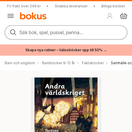
Fri frakt över 249 kr
•
Snabba leveranser
•
Billiga böcker
Sök bok, spel, pussel, penna...
Skapa nya rutiner – hälsoböcker upp till 50% →
Barn och ungdom
Barnböcker 9-12 år
Faktaböcker
Samhälle och