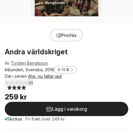
Provläs
Andra världskriget
Av
Torsten Bengtsson
Inbunden, Svenska, 2019
9-12 år
Del i serien
Aha, nu fattar jag!
(
2
)
4,0
utav 5 stjärnor. Totalt antal röster:
259 kr
Lägg i varukorg
Skickas
.
Fri frakt över 249 kr.