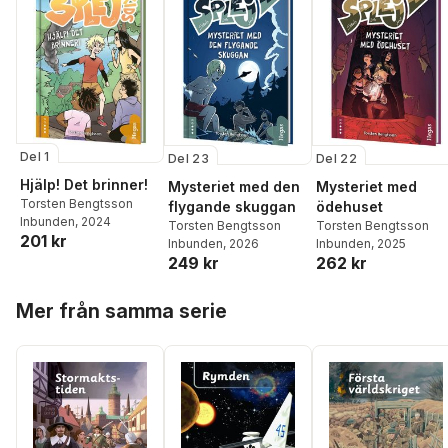
Del 1
Del 23
Del 22
Hjälp! Det brinner!
Mysteriet med den
Mysteriet med
Torsten Bengtsson
flygande skuggan
ödehuset
Inbunden
, 2024
Torsten Bengtsson
Torsten Bengtsson
201 kr
Inbunden
, 2026
Inbunden
, 2025
249 kr
262 kr
Hoppa över listan
Mer från samma serie