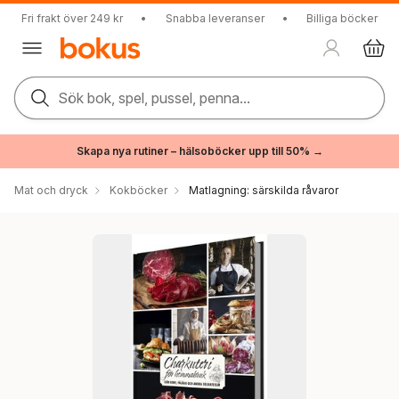
Fri frakt över 249 kr
•
Snabba leveranser
•
Billiga böcker
Sök bok, spel, pussel, penna...
Skapa nya rutiner – hälsoböcker upp till 50% →
Mat och dryck
Kokböcker
Matlagning: särskilda råvaror