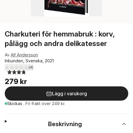
Charkuteri för hemmabruk : korv,
pålägg och andra delikatesser
Av
Alf Andersson
Inbunden, Svenska, 2021
(
4
)
3,8
utav 5 stjärnor. Totalt antal röster:
279 kr
Lägg i varukorg
Skickas
.
Fri frakt över 249 kr.
Beskrivning