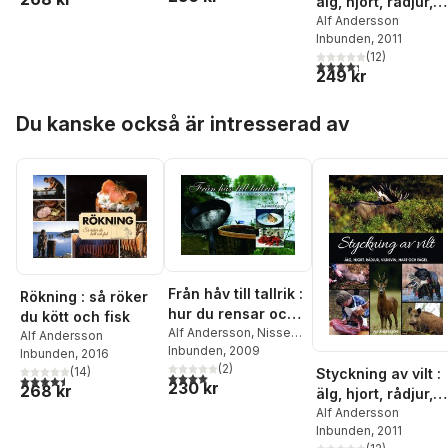
älg, hjort, rådjur,
vildsvin, hare och
Alf Andersson
Inbunden
, 2011
fågel
(
12
)
4,3
utav 5 stjärnor. Tota
249 kr
Hoppa över listan
Du kanske också är intresserad av
Från håv till tallrik :
Rökning : så röker
hur du rensar och
du kött och fisk
tillagar fisk
Alf Andersson
,
Nisse
Alf Andersson
Ekwall
Inbunden
,
Vicky Ekwall
, 2009
Inbunden
, 2016
(
2
)
(
14
)
Styckning av vilt :
4,0
utav 5 stjärnor. Totalt antal röster:
4,5
utav 5 stjärnor. Totalt antal röster:
230 kr
268 kr
älg, hjort, rådjur,
vildsvin, hare och
Alf Andersson
Inbunden
, 2011
fågel