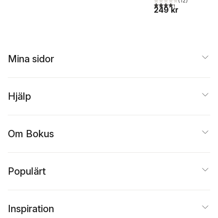
(
12
)
4,3
utav 5 stjärnor. Tota
249 kr
Mina sidor
Hjälp
Om Bokus
Populärt
Inspiration