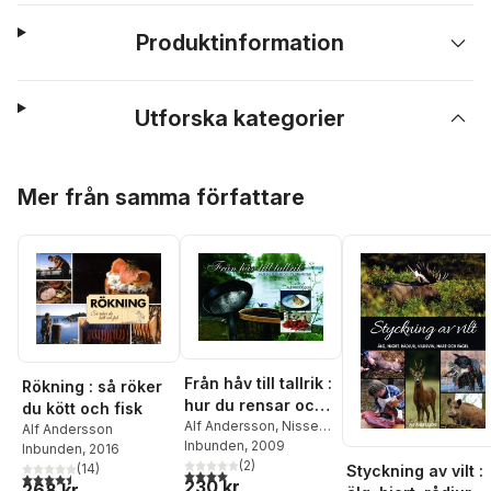
Produktinformation
Utforska kategorier
Hoppa över listan
Mer från samma författare
Från håv till tallrik :
Rökning : så röker
hur du rensar och
du kött och fisk
tillagar fisk
Alf Andersson
,
Nisse
Alf Andersson
Ekwall
Inbunden
,
Vicky Ekwall
, 2009
Inbunden
, 2016
(
2
)
(
14
)
Styckning av vilt :
4,0
utav 5 stjärnor. Totalt antal röster:
4,5
utav 5 stjärnor. Totalt antal röster:
230 kr
268 kr