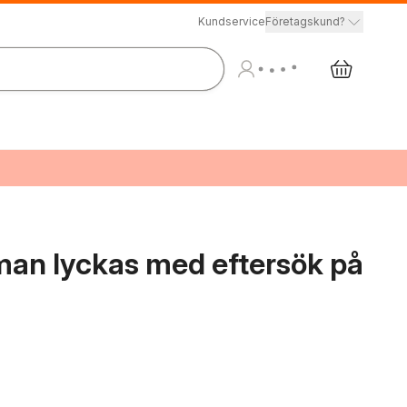
Kundservice
Företagskund?
 man lyckas med eftersök på