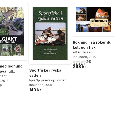
Rökning : så röker du
kött och fisk
Alf Andersson
Inbunden
, 2016
(
14
)
4,5
utav 5 stjärnor. Totalt ant
 med ledhund :
268 kr
Sportfiske i ryska
pval till
vatten
dschampion
stedt
Igor Sjkljarevskij
,
Jörgen
, 2014
Stenberg
Inbunden
, 1995
1
)
stjärnor. Totalt antal röster:
149 kr