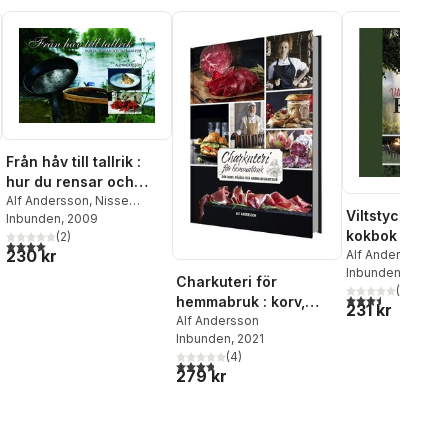
Från håv till tallrik :
hur du rensar och
tillagar fisk
Alf Andersson
,
Nisse
Viltstyckmäst
Ekwall
Inbunden
,
Vicky Ekwall
, 2009
kokbok
(
2
)
4,0
utav 5 stjärnor. Totalt antal röster:
al röster:
230 kr
Alf Andersson
Inbunden
, 2012
Charkuteri för
(
2
)
3,5
utav 5 stjärnor.
hemmabruk : korv,
231 kr
pålägg och andra
Alf Andersson
Inbunden
, 2021
delikatesser
(
4
)
3,8
utav 5 stjärnor. Totalt antal röster:
279 kr