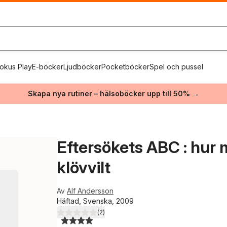
okus Play
E-böcker
Ljudböcker
Pocketböcker
Spel och pussel
Skapa nya rutiner – hälsoböcker upp till 50% →
Eftersökets ABC : hur
klövvilt
Av
Alf Andersson
Häftad, Svenska, 2009
(
2
)
4,0
utav 5 stjärnor. Totalt antal röster: