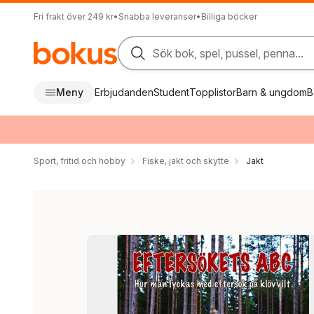
Fri frakt över 249 kr
•
Snabba leveranser
•
Billiga böcker
Sök bok, spel, pussel, penna...
Meny
Erbjudanden
Student
Topplistor
Barn & ungdom
B
Sport, fritid och hobby
Fiske, jakt och skytte
Jakt