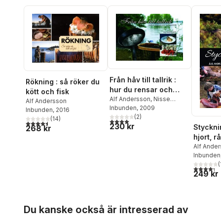
Från håv till tallrik :
Rökning : så röker du
hur du rensar och
kött och fisk
tillagar fisk
Alf Andersson
,
Nisse
Alf Andersson
Ekwall
Inbunden
,
Vicky Ekwall
, 2009
Inbunden
, 2016
(
2
)
(
14
)
4,0
utav 5 stjärnor. Totalt antal röster:
4,5
utav 5 stjärnor. Totalt antal röster:
230 kr
Stycknin
268 kr
hjort, rå
hare oc
Alf Ande
Inbunden
(
4,3
utav 5 
249 kr
Hoppa över listan
Du kanske också är intresserad av