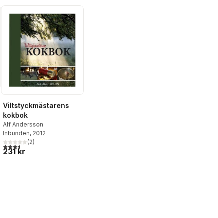
Viltstyckmästarens
kokbok
Alf Andersson
Inbunden
, 2012
(
2
)
3,5
utav 5 stjärnor. Totalt antal röster:
231 kr