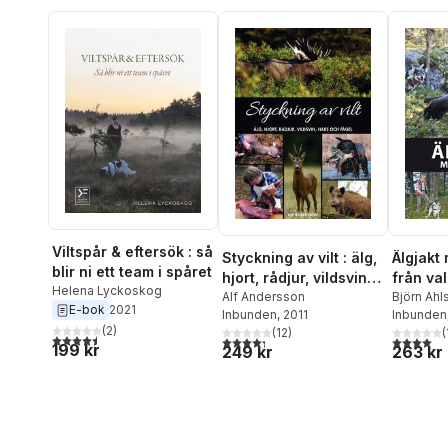
Viltspår & eftersök : så
Styckning av vilt : älg,
Älgjakt
blir ni ett team i spåret
hjort, rådjur, vildsvin,
från val
Helena Lyckoskog
hare och fågel
Alf Andersson
ledhun
Björn Ahl
E-bok
2021
Inbunden
, 2011
Inbunden
(
2
)
(
12
)
(
4,5
utav 5 stjärnor. Totalt antal röster:
4,3
utav 5 stjärnor. Totalt antal röster:
4,0
utav 5 
199 kr
249 kr
263 kr