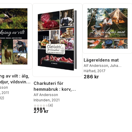
Lägereldens mat
Alf Andersson
,
Juha
Rankinen
Häftad
, 2017
g av vilt : älg,
286 kr
djur, vildsvin,
Charkuteri för
h fågel
rsson
hemmabruk : korv,
, 2011
pålägg och andra
Alf Andersson
12
)
Inbunden
, 2021
stjärnor. Totalt antal röster:
delikatesser
(
4
)
3,8
utav 5 stjärnor. Totalt antal röster:
279 kr