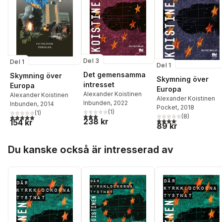
Del 3
Del 1
Del 1
Det gemensamma
Skymning över
Skymning över
intresset
Europa
Europa
Alexander Koistinen
Alexander Koistinen
Alexander Koistinen
Inbunden
, 2022
Inbunden
, 2014
Pocket
, 2018
(
1
)
(
1
)
3,0
utav 5 stjärnor. Totalt antal röster:
(
8
)
5,0
utav 5 stjärnor. Totalt antal röster:
238 kr
4,1
utav 5 stjärnor. Total
154 kr
89 kr
Hoppa över listan
Du kanske också är intresserad av