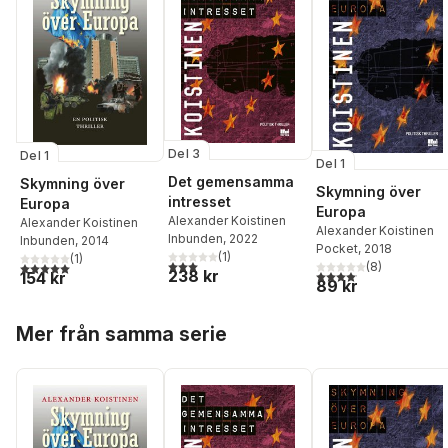
Del 3
Del 1
Del 1
Det gemensamma
Skymning över
Skymning över
intresset
Europa
Europa
Alexander Koistinen
Alexander Koistinen
Alexander Koistinen
Inbunden
, 2022
Inbunden
, 2014
Pocket
, 2018
(
1
)
(
1
)
3,0
utav 5 stjärnor. Totalt antal röster:
(
8
)
5,0
utav 5 stjärnor. Totalt antal röster:
238 kr
4,1
utav 5 stjärnor. Total
154 kr
89 kr
Hoppa över listan
Mer från samma serie