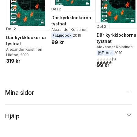
Del 2
Där kyrkklockorna
tystnat
Del 2
Del 2
Alexander Koistinen
Där kyrkklockorna
Ljudbok
2019
Där kyrkklockorna
tystnat
99 kr
tystnat
Alexander Koistinen
Alexander Koistinen
E-bok
2019
Häftad
, 2019
(
1
)
319 kr
5,0
utav 5 stjärnor. Tota
99 kr
Mina sidor
Hjälp