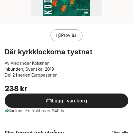
Provläs
Där kyrkklockorna tystnat
Av
Alexander Koistinen
Inbunden, Svenska, 2019
Del 2 i serien
Europaserien
238 kr
Lägg i varukorg
Skickas
.
Fri frakt över 249 kr.
Fler format och utgåvor
Visa alla