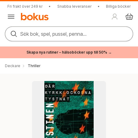
Fri frakt över 249 kr
•
Snabba leveranser
•
Billiga böcker
Sök bok, spel, pussel, penna...
Skapa nya rutiner – hälsoböcker upp till 50% →
Deckare
Thriller