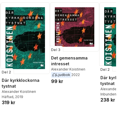
Del 3
Det gemensamma
intresset
Alexander Koistinen
Del 2
Del 2
Ljudbok
2022
Där kyrkklock
Där kyrkklockorna
99 kr
tystnat
tystnat
Alexander Koisti
Alexander Koistinen
Inbunden
, 2019
Häftad
, 2019
238 kr
319 kr