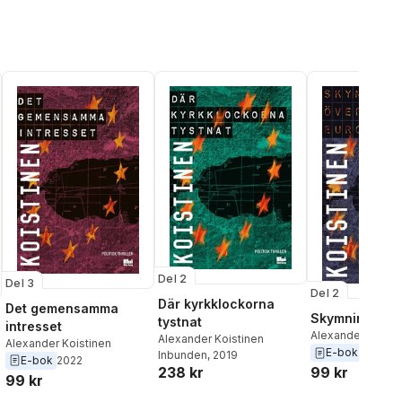
Del 2
Del 3
Del 2
Där kyrkklockorna
Det gemensamma
Skymning öve
tystnat
intresset
Alexander Koisti
Alexander Koistinen
Alexander Koistinen
E-bok
2019
Inbunden
, 2019
E-bok
2022
238 kr
99 kr
l röster:
99 kr