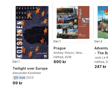
Del 1
Del 2
Prague
Adventu
Andrey Vlasov
,
Vera
- The B
Krivenkova
Häftad
, 2018
Jack Le R
690 kr
Del 1
Häftad
, 
247 kr
Twilight over Europe
Alexander Koistinen
E-bok
2023
99 kr