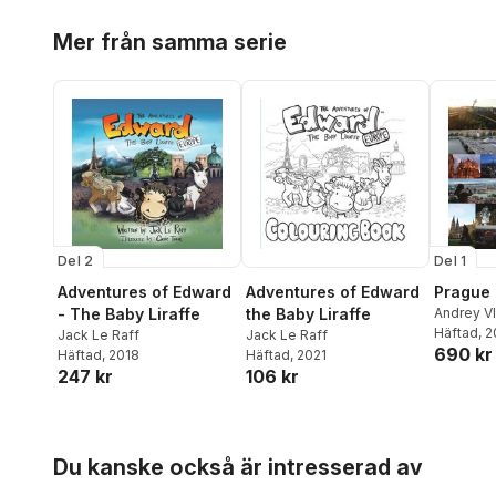
Hoppa över listan
Mer från samma serie
Del 2
Del 1
Adventures of Edward
Adventures of Edward
Prague
- The Baby Liraffe
the Baby Liraffe
Andrey V
Krivenko
Häftad
, 
Jack Le Raff
Jack Le Raff
690 kr
Häftad
, 2018
Häftad
, 2021
247 kr
106 kr
Hoppa över listan
Du kanske också är intresserad av