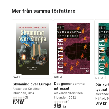
Hoppa över listan
Mer från samma författare
Del 3
Del 1
Del 2
Det gemensamma
Skymning över Europa
Där kyr
intresset
Alexander Koistinen
tystnat
Alexander Koistinen
Inbunden
, 2014
Alexander
Inbunden
, 2022
(
1
)
Häftad
, 
5,0
utav 5 stjärnor. Totalt antal röster:
154 kr
(
1
)
319 kr
3,0
utav 5 stjärnor. Totalt antal röster:
238 kr