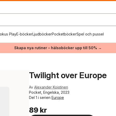
okus Play
E-böcker
Ljudböcker
Pocketböcker
Spel och pussel
Skapa nya rutiner – hälsoböcker upp till 50% →
Twilight over Europe
Av
Alexander Koistinen
Pocket, Engelska, 2023
Del 1 i serien
Europe
89 kr