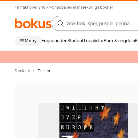
Fri frakt över 249 kr
•
Snabba leveranser
•
Billiga böcker
Sök bok, spel, pussel, penna...
Meny
Erbjudanden
Student
Topplistor
Barn & ungdom
B
Deckare
Thriller