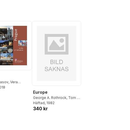
lasov
,
Vera
va
2018
Europe
George A. Rothrock
,
Tom B.
Jones
Häftad
, 1982
340 kr