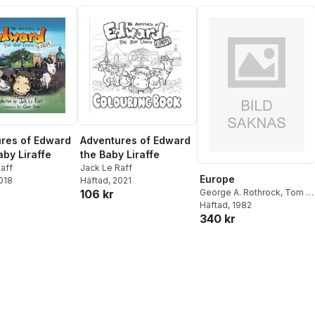
res of Edward
Adventures of Edward
aby Liraffe
the Baby Liraffe
aff
Jack Le Raff
Europe
2018
Häftad
, 2021
George A. Rothrock
,
Tom B.
106 kr
Jones
Häftad
, 1982
340 kr