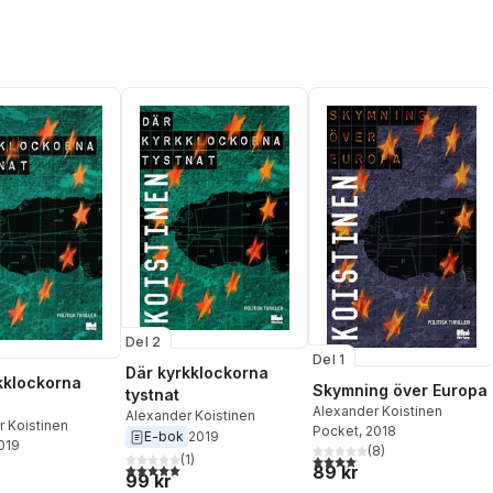
Del 2
Del 1
Där kyrkklockorna
kklockorna
Skymning över Europa
tystnat
Alexander Koistinen
Alexander Koistinen
 Koistinen
Pocket
, 2018
E-bok
2019
2019
(
8
)
4,1
utav 5 stjärnor. Totalt anta
(
1
)
5,0
utav 5 stjärnor. Totalt antal röster:
89 kr
99 kr