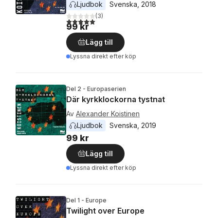
Ljudbok
Svenska
, 
2018
(
3
)
5,0
utav 5 stjärnor. Totalt antal röster:
99 kr
Lägg till
Lyssna direkt efter köp
Del 2 - Europaserien
Där kyrkklockorna tystnat
Av
Alexander Koistinen
Ljudbok
Svenska
, 
2019
99 kr
Lägg till
Lyssna direkt efter köp
Del 1 - Europe
Twilight over Europe