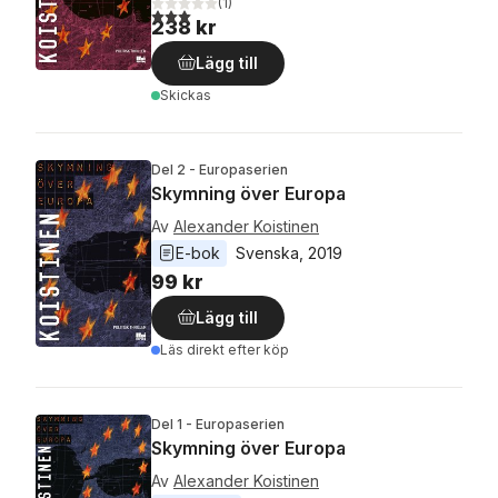
(
1
)
3,0
utav 5 stjärnor. Totalt antal röster:
238 kr
Lägg till
Skickas
Del 2 - Europaserien
Skymning över Europa
Av
Alexander Koistinen
E-bok
Svenska
, 
2019
99 kr
Lägg till
Läs direkt efter köp
Del 1 - Europaserien
Skymning över Europa
Av
Alexander Koistinen