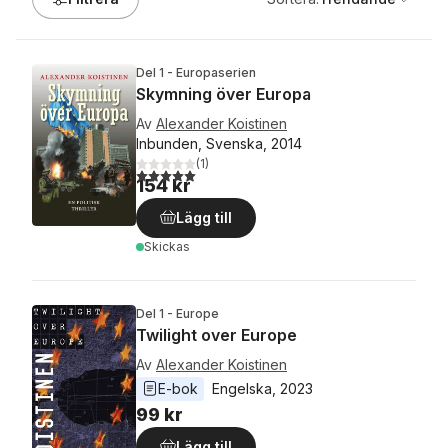
Del 1 - Europaserien
Skymning över Europa
Av
Alexander Koistinen
Inbunden, Svenska, 2014
(
1
)
5,0
utav 5 stjärnor. Totalt antal röster:
154 kr
Lägg till
Skickas
Del 1 - Europe
Twilight over Europe
Av
Alexander Koistinen
E-bok
Engelska
, 
2023
99 kr
Lägg till