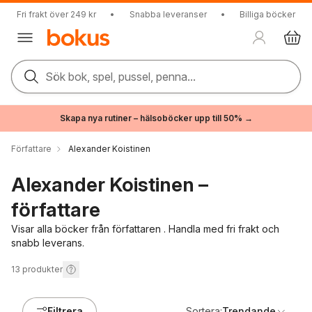
Fri frakt över 249 kr
•
Snabba leveranser
•
Billiga böcker
Sök bok, spel, pussel, penna...
Skapa nya rutiner – hälsoböcker upp till 50% →
Författare
Alexander Koistinen
Alexander Koistinen –
författare
Visar alla böcker från författaren . Handla med fri frakt och
snabb leverans.
13
produkter
Filtrera
Sortera:
Trendande