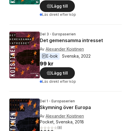
Lägg till
Läs direkt efter köp
Del 3 - Europaserien
Det gemensamma intresset
Av
Alexander Koistinen
E-bok
Svenska
, 
2022
99 kr
Lägg till
Läs direkt efter köp
Del 1 - Europaserien
Skymning över Europa
Av
Alexander Koistinen
Pocket, Svenska, 2018
(
8
)
4,1
utav 5 stjärnor. Totalt antal röster: