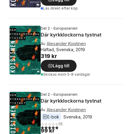
Läs direkt efter köp
Del 2 - Europaserien
Där kyrkklockorna tystnat
Av
Alexander Koistinen
Häftad, Svenska, 2019
319 kr
Lägg till
Skickas
inom 5-8 vardagar
Del 2 - Europaserien
Där kyrkklockorna tystnat
Av
Alexander Koistinen
E-bok
Svenska
, 
2019
(
1
)
5,0
utav 5 stjärnor. Totalt antal röster:
99 kr