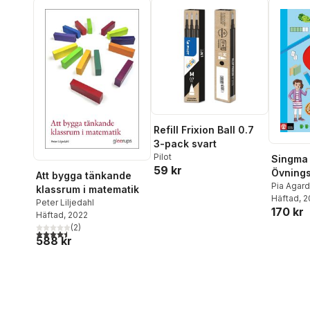
Refill Frixion Ball 0.7
3-pack svart
Pilot
Singma 
59 kr
Övning
Att bygga tänkande
Pia Agar
klassrum i matematik
Brandon 
Häftad
, 
Peter Liljedahl
170 kr
Häftad
, 2022
(
2
)
4,5
utav 5 stjärnor. Totalt antal röster:
588 kr