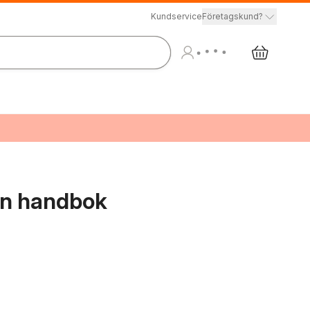
Kundservice
Företagskund?
 en handbok