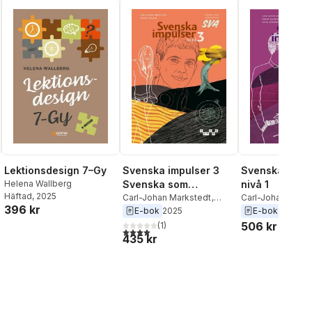
Lektionsdesign 7–Gy
Svenska impulser 3
Svenska impul
Helena Wallberg
Svenska som
nivå 1
Häftad
, 2025
andraspråk
Carl-Johan Markstedt
,
Carl-Johan Mark
396 kr
Simon Bogren
Sofia Löwenhiel
E-bok
2025
E-bok
2025
Bogren
506 kr
(
1
)
4,0
utav 5 stjärnor. Totalt antal röster:
435 kr