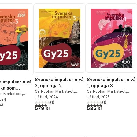
Svenska impulser nivå
Svenska impulser nivå
 impulser nivå
3, upplaga 2
1, upplaga 3
ska som
Carl-Johan Markstedt
,
Carl-Johan Markstedt
,
råk, upplaga 2
an Markstedt
,
Simon Bogren
Häftad
, 2024
Simon Bogren
Häftad
, 2025
,
Sofia
gren
2024
(
1
)
Löwenhielm
(
1
)
4
)
4,0
utav 5 stjärnor. Totalt antal röster:
5,0
utav 5 stjärnor. Totalt ant
stjärnor. Totalt antal röster:
579 kr
585 kr