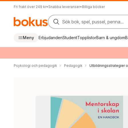
Fri frakt över 249 kr
•
Snabba leveranser
•
Billiga böcker
Sök bok, spel, pussel, penna...
Meny
Erbjudanden
Student
Topplistor
Barn & ungdom
B
Psykologi och pedagogik
Pedagogik
Utbildningsstrategier o