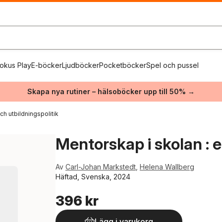
okus Play
E-böcker
Ljudböcker
Pocketböcker
Spel och pussel
Skapa nya rutiner – hälsoböcker upp till 50% →
ch utbildningspolitik
Mentorskap i skolan :
Av
Carl-Johan Markstedt
,
Helena Wallberg
Häftad, Svenska, 2024
396 kr
Lägg i varukorg