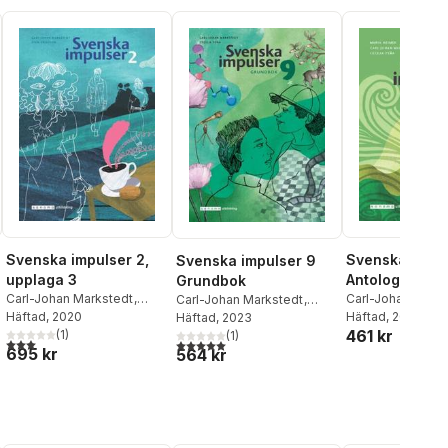
Svenska impulser 2,
Svenska impul
Svenska impulser 9
upplaga 3
Antologi
Grundbok
Carl-Johan Markstedt
,
Carl-Johan Mark
Carl-Johan Markstedt
,
Sven Eriksson
Häftad
, 2020
Cecilia Peña
Häftad
, 2024
,
Mar
Cecilia Peña
Häftad
, 2023
461 kr
(
1
)
(
1
)
al röster:
3,0
utav 5 stjärnor. Totalt antal röster:
5,0
utav 5 stjärnor. Totalt antal röster:
695 kr
564 kr