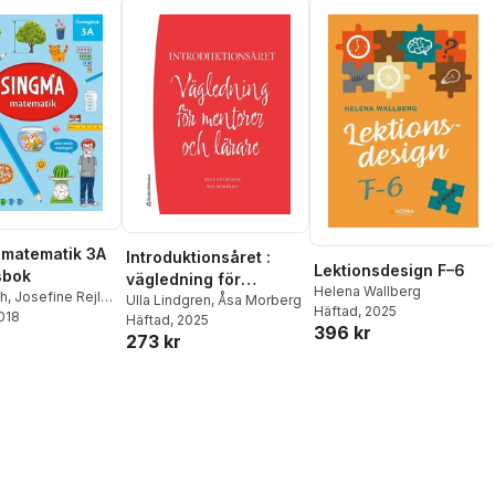
matematik 3A
Introduktionsåret :
Lektionsdesign F–6
sbok
vägledning för
Helena Wallberg
dh
,
Josefine Rejler
,
mentorer och lärare
Ulla Lindgren
,
Åsa Morberg
Häftad
, 2025
Oh
2018
Häftad
, 2025
396 kr
273 kr