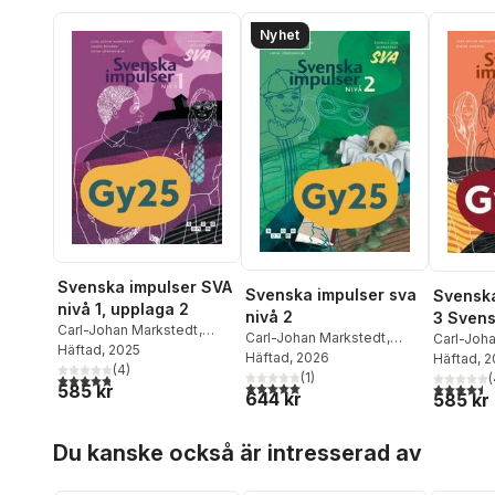
Nyhet
Svenska impulser SVA
Svenska impulser sva
Svenska
nivå 1, upplaga 2
nivå 2
3 Sven
Carl-Johan Markstedt
,
Carl-Johan Markstedt
,
andrasp
Carl-Joh
Sofia Löwenhielm
Häftad
, 2025
,
Simon
Simon Bogren
Häftad
, 2026
,
Sofia
Simon Bo
Häftad
, 
Bogren
(
4
)
Löwenhielm
(
1
)
(
4,8
utav 5 stjärnor. Totalt antal röster:
5,0
utav 5 stjärnor. Totalt antal röster:
4,5
utav 5 
585 kr
644 kr
585 kr
Hoppa över listan
Du kanske också är intresserad av