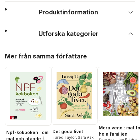
Produktinformation
Utforska kategorier
Hoppa över listan
Mer från samma författare
Mera vego : mat fö
Det goda livet
Npf-kokboken : om
hela familjen
Tareq Taylor
,
Sara Ask
mat och ätande för
Sara Ask
,
Lisa Bjärbo