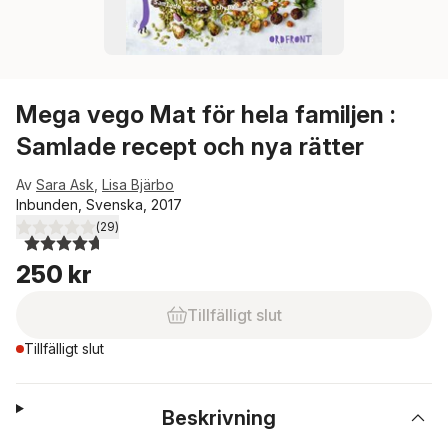
Mega vego Mat för hela familjen :
Samlade recept och nya rätter
Av
Sara Ask
,
Lisa Bjärbo
Inbunden, Svenska, 2017
(
29
)
4,7
utav 5 stjärnor. Totalt antal röster:
250 kr
Tillfälligt slut
Tillfälligt slut
Beskrivning