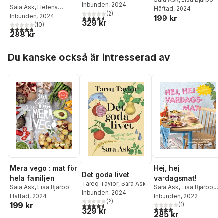
Inbunden
, 2024
barn med autism
Sara Ask
,
Helena
Häftad
, 2024
(
2
)
Cloodt
Inbunden
,
Julia Esters
, 2024
199 kr
och adhd
4,5
utav 5 stjärnor. Totalt antal röster:
329 kr
(
10
)
4,7
utav 5 stjärnor. Totalt antal röster:
288 kr
Hoppa över listan
Du kanske också är intresserad av
Hej, hej
Mera vego : mat för
Det goda livet
vardagsmat!
hela familjen
Tareq Taylor
,
Sara Ask
Sara Ask
,
Lisa Bjärbo
,
Sara Ask
,
Lisa Bjärbo
Inbunden
, 2024
Louise Winblad
Inbunden
, 2022
Häftad
, 2024
(
2
)
199 kr
(
1
)
4,5
utav 5 stjärnor. Totalt antal röster:
4,0
utav 5 stjärnor. Tota
329 kr
285 kr