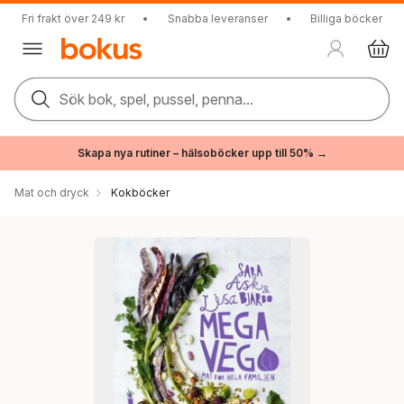
Fri frakt över 249 kr
•
Snabba leveranser
•
Billiga böcker
Sök bok, spel, pussel, penna...
Skapa nya rutiner – hälsoböcker upp till 50% →
Mat och dryck
Kokböcker