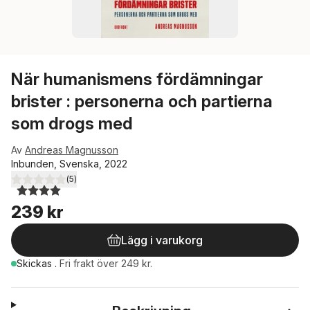
När humanismens fördämningar
brister : personerna och partierna
som drogs med
Av
Andreas Magnusson
Inbunden, Svenska, 2022
(
5
)
4,0
utav 5 stjärnor. Totalt antal röster:
239 kr
Lägg i varukorg
Skickas
.
Fri frakt över 249 kr.