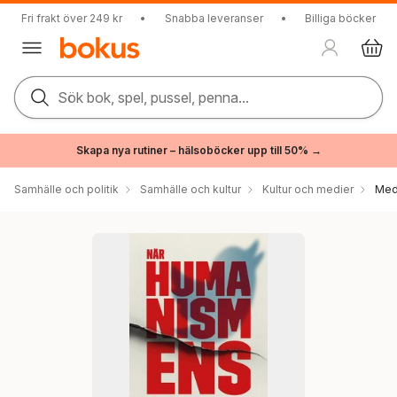
Fri frakt över 249 kr
•
Snabba leveranser
•
Billiga böcker
Sök bok, spel, pussel, penna...
Skapa nya rutiner – hälsoböcker upp till 50% →
Samhälle och politik
Samhälle och kultur
Kultur och medier
Med