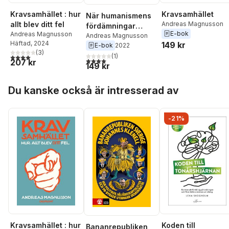
Kravsamhället
Kravsamhället : hur
När humanismens
Andreas Magnusson
allt blev ditt fel
fördämningar
E-bok
Andreas Magnusson
brister :
Andreas Magnusson
Häftad
, 2024
149 kr
E-bok
2022
Personerna och
(
3
)
partierna som drog
(
1
)
4,0
utav 5 stjärnor. Totalt antal röster:
4,0
utav 5 stjärnor. Totalt antal röster:
207 kr
149 kr
Hoppa över listan
Du kanske också är intresserad av
-21%
Kravsamhället : hur
Koden till
Bananrepubliken