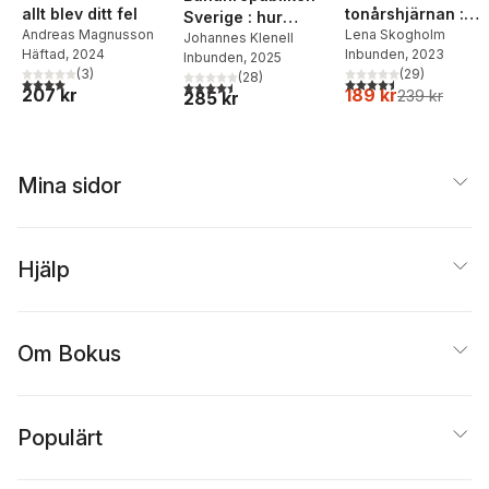
allt blev ditt fel
tonårshjärnan :
Sverige : hur
Andreas Magnusson
konsten att förstå
Lena Skogholm
politiker,
Johannes Klenell
Häftad
, 2024
Inbunden
, 2023
sig på tonåringen
Inbunden
, 2025
välfärdskapitalister
(
3
)
(
29
)
(
28
)
och få en bättre
och pr-byråer
4,0
utav 5 stjärnor. Totalt antal röster:
4,5
utav 5 stjärnor. Tota
4,5
utav 5 stjärnor. Totalt antal röster:
207 kr
189 kr
239 kr
285 kr
relation och dialo
utarmar demokratin
Mina sidor
Hjälp
Om Bokus
Populärt