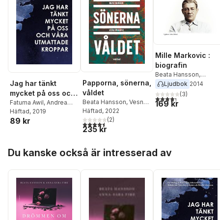
Mille Markovic :
biografin
Beata Hansson
,
Papporna, sönerna,
Jag har tänkt
Deanne Rauscher
Ljudbok
2014
våldet
mycket på oss och
(
3
)
4,3
utav 5 stjärnor. Tota
Beata Hansson
,
Vesna
våra utmattade
Fatuma Awil
,
Andrea
169 kr
Prekopic
Häftad
, 2022
Malesevic
Häftad
, 2019
,
Jona Elings
kroppar
89 kr
(
2
)
Knutsson
,
Meri Alarcón
,
4,5
utav 5 stjärnor. Totalt antal röster:
235 kr
Andreas Svanberg
,
Maria Hamberg
,
Sara
Hoppa över listan
Gust
,
Karin Nilsson
,
Du kanske också är intresserad av
Freke Räihä
,
Helene
Rådberg
,
Karin Råghall
,
Ina Hallström
,
Leif
Lindström
,
Carola
Ankarborg
,
Anna
Arvidsdotter
,
Silas Aliki
,
Erik Haking
,
Beata
Hansson
,
Towe Falk
,