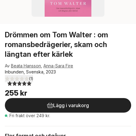
Drömmen om Tom Walter : om
romansbedrägerier, skam och
längtan efter kärlek
Av
Beata Hansson
,
Anna-Sara Fire
Inbunden, Svenska, 2023
(
1
)
5,0
utav 5 stjärnor. Totalt antal röster:
255 kr
Lägg i varukorg
.
Fri frakt över 249 kr.
Fler format och utgåvor