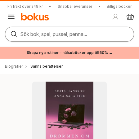
Fri frakt över 249 kr
•
Snabba leveranser
•
Billiga böcker
Sök bok, spel, pussel, penna...
Skapa nya rutiner – hälsoböcker upp till 50% →
Biografier
Sanna berättelser