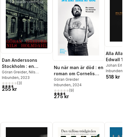
Alla Allans viso
Edwall 1924-
Dan Anderssons
(+3CD)
Johan Erlandsso
Stockholm : en
Nu när man är död : en
Greider
Inbunden
,
Kristina 
, 2024
stadsvandring
Göran Greider
,
Nils
roman om Cornelis
518 kr
Ståbi
,
Allan Edwal
Holmdahl
Inbunden
, 2023
Vreeswijk
Göran Greider
(
3
)
Inbunden
, 2024
3,7
utav 5 stjärnor. Totalt antal röster:
255 kr
(
9
)
3,7
utav 5 stjärnor. Totalt antal röster:
al röster:
275 kr