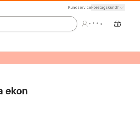
Kundservice
Företagskund?
a ekon