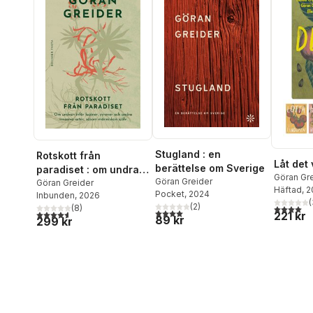
Stugland : en
Rotskott från
Låt det
berättelse om Sverige
paradiset : om undran
Göran Gr
Göran Greider
inför lupiner, syrener
Göran Greider
Lundgren
Häftad
, 
Pocket
, 2024
Inbunden
, 2026
och andra invasiva
Hanna W
(
(
2
)
4,0
utav 5 
(
8
)
arter, såsom
4,0
utav 5 stjärnor. Totalt antal röster:
4,6
utav 5 stjärnor. Totalt antal röster:
221 kr
89 kr
299 kr
människan själv