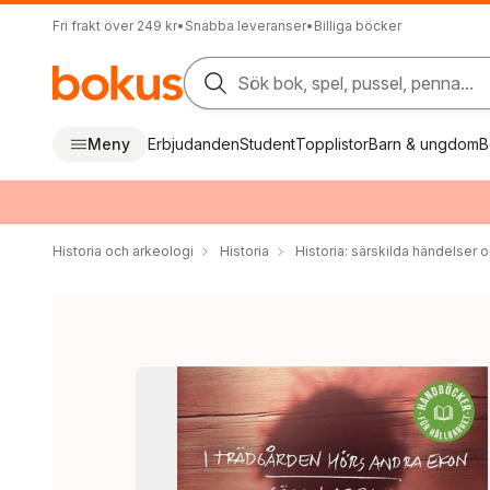
Fri frakt över 249 kr
•
Snabba leveranser
•
Billiga böcker
Sök bok, spel, pussel, penna...
Meny
Erbjudanden
Student
Topplistor
Barn & ungdom
B
Historia och arkeologi
Historia
Historia: särskilda händelser