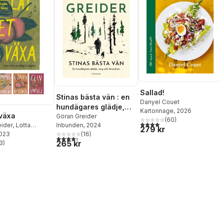
Sallad!
Stinas bästa vän : en
Danyel Couet
hundägares glädje,
Kartonnage
, 2026
 växa
sorg och förundran
Göran Greider
(
60
)
4,1
utav 5 stjärnor. Totalt anta
Inbunden
, 2024
eider
,
Lotta
279 kr
(
16
)
2023
,
Elin Unnes
,
4,3
utav 5 stjärnor. Totalt antal röster:
265 kr
endelbo
3
)
stjärnor. Totalt antal röster: