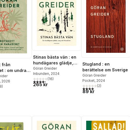
Stinas bästa vän : en
hundägares glädje,
Stugland : en
t från
sorg och förundran
Göran Greider
berättelse om Sverige
et : om undran
Inbunden
, 2024
Göran Greider
piner, syrener
eider
(
16
)
Pocket
, 2024
4,3
utav 5 stjärnor. Totalt antal röster:
, 2026
ra invasiva
265 kr
(
2
)
8
)
såsom
4,0
utav 5 stjärnor. Totalt ant
stjärnor. Totalt antal röster:
89 kr
an själv