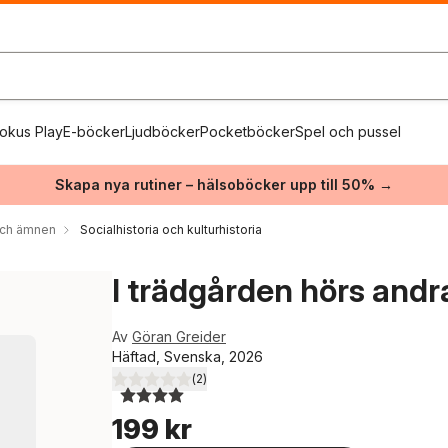
okus Play
E-böcker
Ljudböcker
Pocketböcker
Spel och pussel
Skapa nya rutiner – hälsoböcker upp till 50% →
 och ämnen
Socialhistoria och kulturhistoria
I trädgården hörs andr
Av
Göran Greider
Häftad, Svenska, 2026
(
2
)
4,0
utav 5 stjärnor. Totalt antal röster:
199 kr