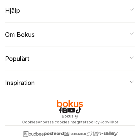
Strindberg
,
Edith
Hjälp
Södergran
,
Zacharias
Topelius
,
Tomas
Tranströmer
,
Siv
Widerberg
,
Claes
Bäckström
,
Maria Wine
,
Om Bokus
Carl David af Wirsén
,
Sonja Åkesson
,
Bruno K
Öijer
,
Anders Österling
Populärt
Inspiration
Bokus
@
Cookies
Anpassa cookies
Integritetspolicy
Köpvillkor