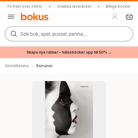
Fri frakt över 249 kr
•
Snabba leveranser
•
Billiga böcker
Sök bok, spel, pussel, penna...
Skapa nya rutiner – hälsoböcker upp till 50% →
Skönlitteratur
Romaner