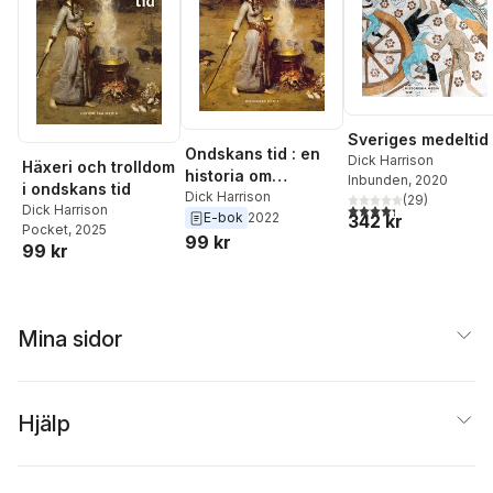
Sveriges medeltid
Ondskans tid : en
Dick Harrison
Häxeri och trolldom
historia om
Inbunden
, 2020
i ondskans tid
trolldom och häxeri
Dick Harrison
(
29
)
4,3
utav 5 stjärnor. Tota
Dick Harrison
E-bok
2022
342 kr
Pocket
, 2025
99 kr
99 kr
Mina sidor
Hjälp