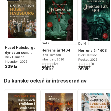
Del 7
Del 6
Huset Habsburg :
Herrens år 1404
Herrens år 1403
dynastin som
Dick Harrison
Dick Harrison
formade Europa
Dick Harrison
Inbunden
, 2026
Pocket
, 2026
Inbunden
, 2026
(
2
)
(
1
)
5,0
utav 5 stjärnor. Totalt antal röster:
5,0
utav 5 stjärnor. Tota
309 kr
219 kr
99 kr
Hoppa över listan
Du kanske också är intresserad av