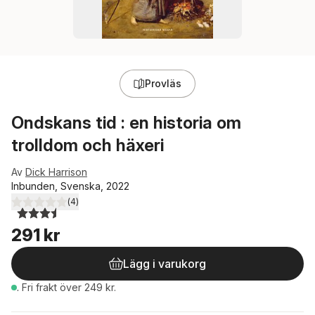
Provläs
Ondskans tid : en historia om
trolldom och häxeri
Av
Dick Harrison
Inbunden, Svenska, 2022
(
4
)
3,5
utav 5 stjärnor. Totalt antal röster:
291 kr
Lägg i varukorg
.
Fri frakt över 249 kr.