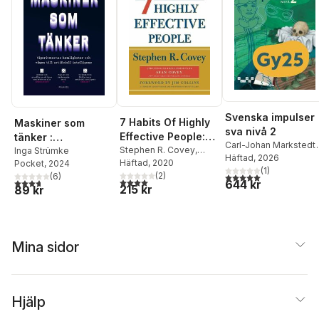
Svenska impulser
7 Habits Of Highly
Maskiner som
sva nivå 2
Effective People:
tänker :
Carl-Johan Markstedt
,
Revised and
Stephen R. Covey
,
algoritmernas
Inga Strümke
Simon Bogren
Häftad
, 2026
,
Sofia
Sean Covey
Häftad
, 2020
Pocket
, 2024
Updated
hemligheter och
Löwenhielm
(
1
)
(
2
)
5,0
utav 5 stjärnor. Tota
(
6
)
vägen till artificiell
4,0
utav 5 stjärnor. Totalt antal röster:
3,7
utav 5 stjärnor. Totalt antal röster:
644 kr
215 kr
89 kr
intelligens
Mina sidor
Hjälp