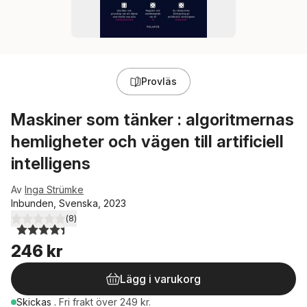
Provläs
Maskiner som tänker : algoritmernas
hemligheter och vägen till artificiell
intelligens
Av
Inga Strümke
Inbunden, Svenska, 2023
(
8
)
4,4
utav 5 stjärnor. Totalt antal röster:
246 kr
Lägg i varukorg
Skickas
.
Fri frakt över 249 kr.