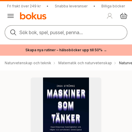
Fri frakt över 249 kr
•
Snabba leveranser
•
Billiga böcker
Sök bok, spel, pussel, penna...
Skapa nya rutiner – hälsoböcker upp till 50% →
Naturvetenskap och teknik
Matematik och naturvetenskap
Naturv