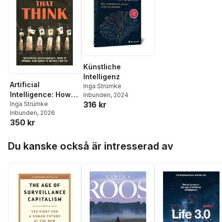
Künstliche
Intelligenz
Artificial
Inga Strümke
Intelligence: How It
Inbunden
, 2024
316 kr
Works and What It
Inga Strümke
Inbunden
, 2026
Means For Us
350 kr
Hoppa över listan
Du kanske också är intresserad av