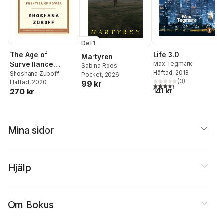
Del 1
Life 3.0
The Age of
Martyren
Max Tegmark
Surveillance
Sabina Roos
Häftad
, 2018
Capitalism
Shoshana Zuboff
Pocket
, 2026
(
3
)
Häftad
, 2020
99 kr
4,3
utav 5 stjärnor. Tota
141 kr
270 kr
Mina sidor
Hjälp
Om Bokus