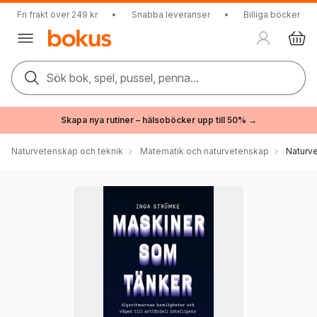
Fri frakt över 249 kr
•
Snabba leveranser
•
Billiga böcker
Sök bok, spel, pussel, penna...
Skapa nya rutiner – hälsoböcker upp till 50% →
Naturvetenskap och teknik
Matematik och naturvetenskap
Naturv