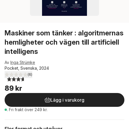
Maskiner som tänker : algoritmernas
hemligheter och vägen till artificiell
intelligens
Av
Inga Strümke
Pocket, Svenska, 2024
(
6
)
3,7
utav 5 stjärnor. Totalt antal röster:
89 kr
Lägg i varukorg
.
Fri frakt över 249 kr.
Fler format och utgåvor