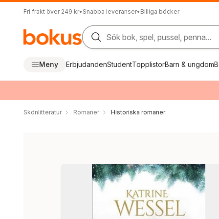
Fri frakt över 249 kr
•
Snabba leveranser
•
Billiga böcker
Sök bok, spel, pussel, penna...
Meny
Erbjudanden
Student
Topplistor
Barn & ungdom
B
Skönlitteratur
Romaner
Historiska romaner