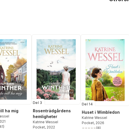
Del 3
Del 14
ill ha mig
Rosenträdgårdens
Huset i Wimbledon
Wessel
hemligheter
Katrine Wessel
2021
Katrine Wessel
Pocket
, 2026
41
)
Pocket
, 2022
(
8
)
stjärnor. Totalt antal röster: