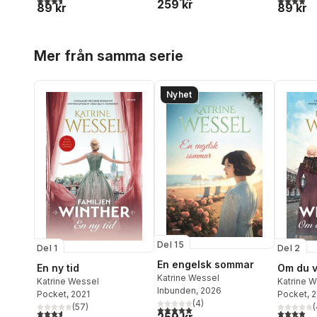
259 kr
89 kr
89 kr
Hoppa över listan
Mer från samma serie
Nyhet
Del 15
Del 1
Del 2
En engelsk sommar
En ny tid
Om du v
Katrine Wessel
Katrine Wessel
Katrine 
Inbunden
, 2026
Pocket
, 2021
Pocket
, 
(
4
)
(
57
)
(
5,0
utav 5 stjärnor. Totalt antal röster:
3,6
utav 5 stjärnor. Totalt antal röster:
3,9
utav 5 
259 kr