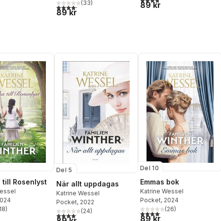
(
33
)
89 kr
4,2
utav 5 stjärnor. Totalt antal röster:
89 kr
Del 10
Del 5
 till Rosenlyst
Emmas bok
När allt uppdagas
Wessel
Katrine Wessel
Katrine Wessel
2024
Pocket
, 2024
Pocket
, 2022
18
)
(
26
)
(
24
)
stjärnor. Totalt antal röster:
4,1
utav 5 stjärnor. Totalt anta
4,1
utav 5 stjärnor. Totalt antal röster:
89 kr
89 kr