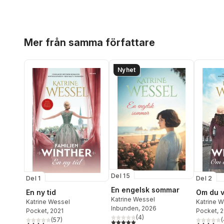
Hoppa över listan
Mer från samma författare
Nyhet
Del 15
Del 1
Del 2
En engelsk sommar
En ny tid
Om du v
Katrine Wessel
Katrine Wessel
Katrine 
Inbunden
, 2026
Pocket
, 2021
Pocket
, 
(
4
)
(
57
)
(
5,0
utav 5 stjärnor. Totalt antal röster:
3,6
utav 5 stjärnor. Totalt antal röster:
3,9
utav 5 