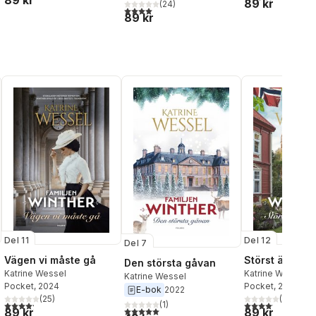
89 kr
89 kr
(
24
)
4,0
utav 5 stjärnor. Totalt antal röster:
89 kr
Del 11
Del 12
Del 7
Vägen vi måste gå
Störst är kärl
Den största gåvan
Katrine Wessel
Katrine Wessel
Katrine Wessel
Pocket
, 2024
Pocket
, 2024
E-bok
2022
(
25
)
(
18
)
l röster:
4,2
utav 5 stjärnor. Totalt antal röster:
4,1
utav 5 stjärnor.
(
1
)
5,0
utav 5 stjärnor. Totalt antal röster:
89 kr
89 kr