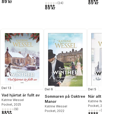
89 kr
al röster:
89 kr
(
24
)
4,0
utav 5 stjärnor. Totalt antal röster:
89 kr
Del 13
Del 6
Del 5
Vad hjärtat är fullt av
Sommaren på Oaktree
När allt uppd
Katrine Wessel
Manor
Katrine Wessel
Pocket
, 2025
Pocket
, 2022
Katrine Wessel
(
9
)
(
24
)
Pocket
, 2022
4,1
utav 5 stjärnor. Totalt antal röster:
4,1
utav 5 stjärnor.
al röster: