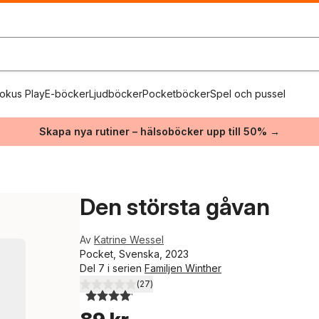
okus Play
E-böcker
Ljudböcker
Pocketböcker
Spel och pussel
Skapa nya rutiner – hälsoböcker upp till 50% →
Den största gåvan
Av
Katrine Wessel
Pocket, Svenska, 2023
Del 7 i serien
Familjen Winther
(
27
)
4,1
utav 5 stjärnor. Totalt antal röster: