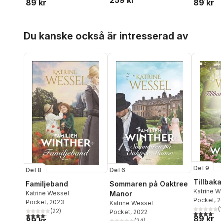
89 kr
89 kr
Hoppa över listan
Du kanske också är intresserad av
Del 9
Del 8
Del 6
Tillbaka
Familjeband
Sommaren på Oaktree
Katrine 
Katrine Wessel
Manor
Pocket
, 
Pocket
, 2023
Katrine Wessel
(
(
22
)
Pocket
, 2022
4,2
utav 5 
4,2
utav 5 stjärnor. Totalt antal röster:
89 kr
89 kr
(
24
)