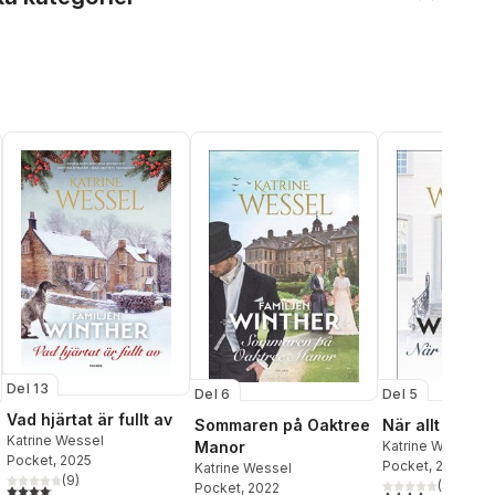
Del 13
Del 6
Del 5
Vad hjärtat är fullt av
Sommaren på Oaktree
När allt uppd
Katrine Wessel
Manor
Katrine Wessel
Pocket
, 2025
Pocket
, 2022
Katrine Wessel
(
9
)
(
24
)
Pocket
, 2022
4,1
utav 5 stjärnor. Totalt antal röster:
4,1
utav 5 stjärnor.