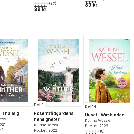
3,8
utav 5 stjärnor. Totalt ant
(
33
)
89 kr
4,2
utav 5 stjärnor. Totalt antal röster:
89 kr
Del 3
Del 14
ill ha mig
Rosenträdgårdens
Huset i Wimbledon
Wessel
hemligheter
Katrine Wessel
2021
Katrine Wessel
Pocket
, 2026
41
)
Pocket
, 2022
(
8
)
stjärnor. Totalt antal röster:
3,8
utav 5 stjärnor. Totalt ant