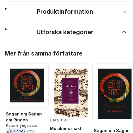
Produktinformation
Utforska kategorier
Hoppa över listan
Mer från samma författare
Sagan om Sagan
om Ringen
Del 2018
Peter Bryngelsson
Musikens makt :
Sagan om Sagan
Ljudbok
2022