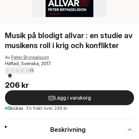
Musik på blodigt allvar : en studie av
musikens roll i krig och konflikter
Av
Peter Bryngelsson
Häftad, Svenska, 2017
(
1
)
1,0
utav 5 stjärnor. Totalt antal röster:
206 kr
Lägg i varukorg
Skickas
.
Fri frakt över 249 kr.
Beskrivning