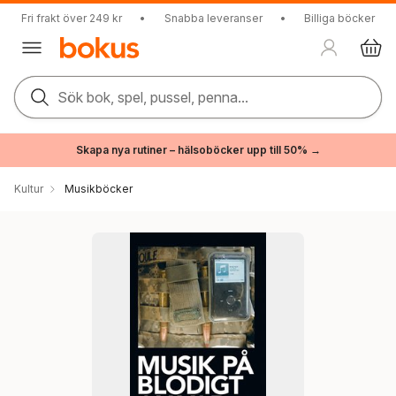
Fri frakt över 249 kr
•
Snabba leveranser
•
Billiga böcker
Sök bok, spel, pussel, penna...
Skapa nya rutiner – hälsoböcker upp till 50% →
Kultur
Musikböcker