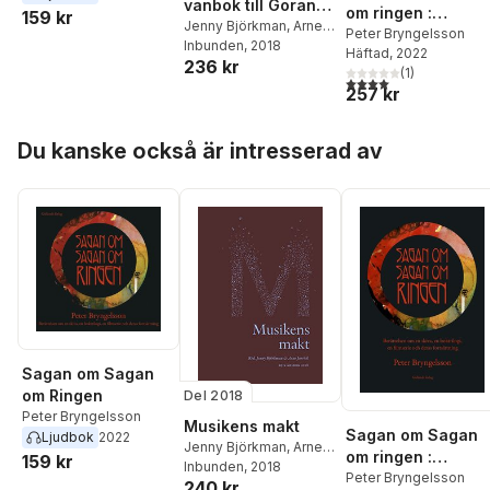
vänbok till Göran
om ringen :
159 kr
Blomqvist
Jenny Björkman
,
Arne
berättelsen om en
Peter Bryngelsson
Jarrick
Inbunden
,
Alf Arvidsson
, 2018
,
Häftad
, 2022
skiva, en boktrilogi
236 kr
Lars Berglund
,
Peter
(
1
)
en filmserie och
4,0
utav 5 stjärnor. Tota
Bryngelsson
,
Palle
257 kr
deras fortsättning
Dahlstedt
,
Gunnel
Fagius
,
Jan Fagius
,
Hoppa över listan
Rasmus Fleischer
,
Anna
Du kanske också är intresserad av
Gavanas
,
Mats Greiff
,
Gunilla Iversen
,
Guy
Madison
,
Jonas
Otterbeck
,
Maria
Schildt
,
Karin Strinnholm
Lagergren
,
Töres
Theorell
,
Fredrik Ullén
,
Ulrik Volgsten
Sagan om Sagan
om Ringen
Del 2018
Peter Bryngelsson
Musikens makt
Sagan om Sagan
Ljudbok
2022
Jenny Björkman
,
Arne
om ringen :
159 kr
Jarrick
Inbunden
,
Alf Arvidsson
, 2018
,
berättelsen om en
Peter Bryngelsson
240 kr
Lars Berglund
,
Peter